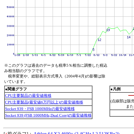
※このグラフは過去のデータも税率5％相当に調整した税込
み相当額のグラフです。
税率変更や、総額表示方式導入（2004年4月)の影響は除
いています。
●関連グラフ
●凡例
CPU主要製品の最安値推移
(点線部は販
CPU主要製品(最安値6万円以上)の最安値推移
また
Socket 939・FSB 1000MHzの最安値推移
Socket 939 (FSB 1000MHz,Dual Core)の最安値推移
[
↑
前グラフ]：
Athlon 64 X2 4600+ (2.4GHz,L2 512KBx2)