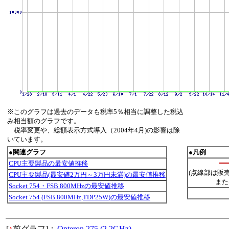
※このグラフは過去のデータも税率5％相当に調整した税込
み相当額のグラフです。
税率変更や、総額表示方式導入（2004年4月)の影響は除
いています。
●関連グラフ
●凡例
CPU主要製品の最安値推移
(点線部は販
CPU主要製品(最安値2万円～3万円未満)の最安値推移
また
Socket 754・FSB 800MHzの最安値推移
Socket 754 (FSB 800MHz,TDP25W)の最安値推移
[
↑
前グラフ]：
Opteron 275 (2.2GHz)