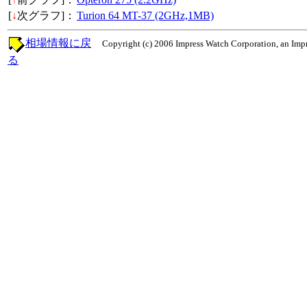
[
↓
次グラフ]：
Turion 64 MT-37 (2GHz,1MB)
相場情報に戻
Copyright (c) 2006 Impress Watch Corporation, an Impr
る