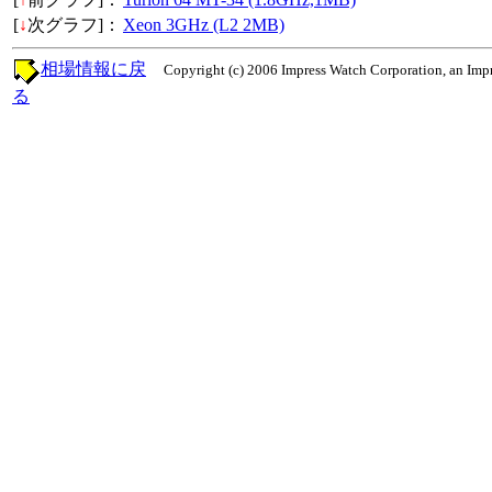
[
↓
次グラフ]：
Xeon 3GHz (L2 2MB)
相場情報に戻
Copyright (c) 2006 Impress Watch Corporation, an Impr
る