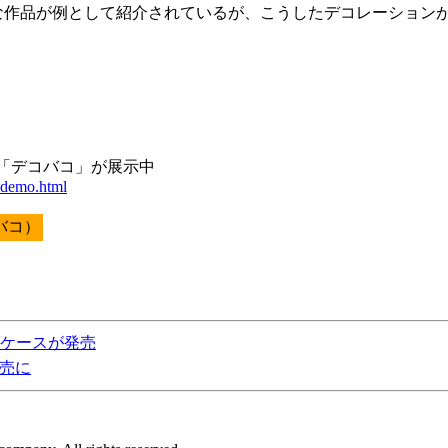
な作品が例として紹介されているが、こうしたデコレーション
ース「デコバコ」が展示中
kodemo.html
コバコ）
Dケースが発売
発売に