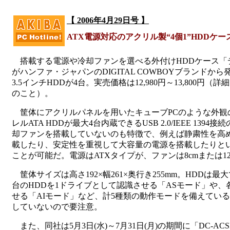
【 2006年4月29日号 】
ATX電源対応のアクリル製“4個1”HDDケ
搭載する電源や冷却ファンを選べる外付けHDDケース「デコ
がハンファ・ジャパンのDIGITAL COWBOYブランドか
3.5インチHDDが4台。実売価格は12,980円～13,800円（詳
のこと）。
筐体にアクリルパネルを用いたキューブPCのような外観の
レルATA HDDが最大4台内蔵できるUSB 2.0/IEEE 13
却ファンを搭載していないのも特徴で、例えば静粛性を高
載したり、安定性を重視して大容量の電源を搭載したりと
ことが可能だ。電源はATXタイプが、ファンは8cmまたは1
筐体サイズは高さ192×幅261×奥行き255mm。HDDは最
台のHDDを1ドライブとして認識させる「ASモード」や、
せる「AIモード」など、計5種類の動作モードを備えてい
していないので要注意。
また、同社は5月3日(水)～7月31日(月)の期間に「DC