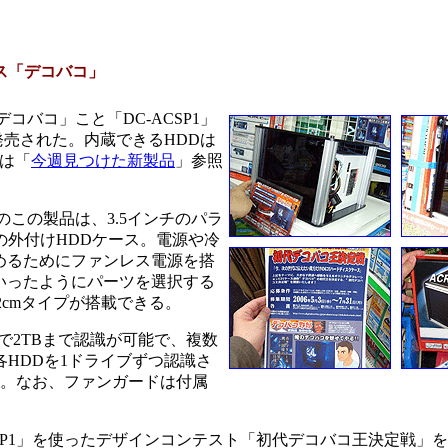
ース「デコバコ」
バコ」こと「DC-ACSP1」
ら発売された。内蔵できるHDDは
細は「
今週見つけた新製品
」参照
この製品は、3.5インチのパラ
94接続の外付けHDDケース。電源や冷
めるためにファンレス電源を搭
いったようにパーツを選択する
2cmタイプが搭載できる。
大で2TBまで認識が可能で、複数
各HDDを1ドライブずつ認識さ
る。なお、ファンガードは付属
-ACSP1」を使ったデザインコンテスト「初代デコバコ王決定戦」