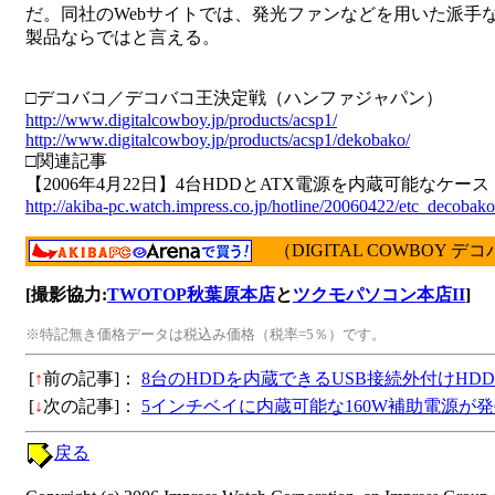
だ。同社のWebサイトでは、発光ファンなどを用いた派手
製品ならではと言える。
□デコバコ／デコバコ王決定戦（ハンファジャパン）
http://www.digitalcowboy.jp/products/acsp1/
http://www.digitalcowboy.jp/products/acsp1/dekobako/
□関連記事
【2006年4月22日】4台HDDとATX電源を内蔵可能なケ
http://akiba-pc.watch.impress.co.jp/hotline/20060422/etc_decoba
（DIGITAL COWBOY デ
[撮影協力:
TWOTOP秋葉原本店
と
ツクモパソコン本店II
]
※特記無き価格データは税込み価格（税率=5％）です。
[
↑
前の記事]：
8台のHDDを内蔵できるUSB接続外付けHD
[
↓
次の記事]：
5インチベイに内蔵可能な160W補助電源が
戻る