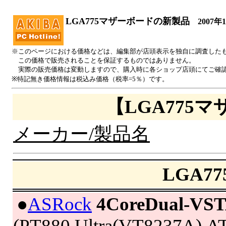
LGA775マザーボードの新製品
2007年
※このページにおける価格などは、編集部が店頭表示を独自に調査した
この価格で販売されることを保証するものではありません。
実際の販売価格は変動しますので、購入時に各ショップ店頭にてご確
※特記無き価格情報は税込み価格（税率=5％）です。
【LGA775
メーカー/製品名
LGA7
|
●
ASRock
4CoreDual-VS
(PT880 Ultra(VT8237A),A