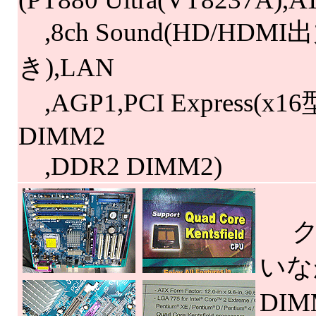
,8ch Sound(HD/H
き),LAN
,AGP1,PCI Express(x16
DIMM2
,DDR2 DIMM2)
クア
いな
DI