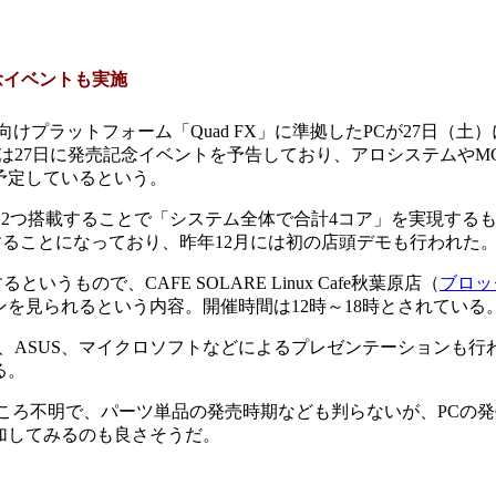
記念イベントも実施
プラットフォーム「Quad FX」に準拠したPCが27日（土
は27日に発売記念イベントを予告しており、アロシステムやM
予定しているという。
0シリーズを2つ搭載することで「システム全体で合計4コア」を実現す
を利用することになっており、昨年12月には初の店頭デモも行われた
もので、CAFE SOLARE Linux Cafe秋葉原店（
ブロック
を見られるという内容。開催時間は12時～18時とされている
MD、ASUS、マイクロソフトなどによるプレゼンテーションも
る。
ころ不明で、パーツ単品の発売時期なども判らないが、PCの発
加してみるのも良さそうだ。