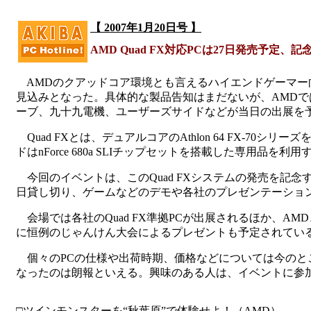
【 2007年1月20日号 】
AMD Quad FX対応PCは27日発売予定、
AMDのクアッドコア環境とも言えるハイエンドゲーマー向け
見込みとなった。具体的な製品告知はまだないが、AMDで
ーブ、九十九電機、ユーザーズサイドなどが当日の出展を
Quad FXとは、デュアルコアのAthlon 64 FX-7
ドはnForce 680a SLIチップセットを搭載した専用品
今回のイベントは、このQuad FXシステムの発売を記念するという
日貸し切り、ゲームなどのデモや各社のプレゼンテーション
会場では各社のQuad FX準拠PCが出展されるほか、A
に恒例のじゃんけん大会によるプレゼントも予定されてい
個々のPCの仕様や出荷時期、価格などについては今のと
なったのは朗報といえる。興味のある人は、イベントに参
□ツインモンスターを“秋葉原”で体験せよ！（AMD）