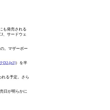
）にも発売される
CJ、サードウェ
るもの。マザーボー
。
D2-[e2]
）を半
。
行われる予定。さら
売日が明らかに