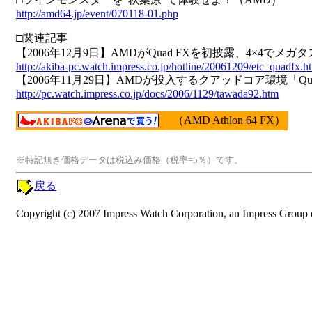
http://amd64.jp/event/070118-01.php
□関連記事
【2006年12月9日】AMDがQuad FXを初披露、4×4でメ
http://akiba-pc.watch.impress.co.jp/hotline/20061209/etc_quadfx.h
【2006年11月29日】AMDが投入するクアッドコア環境「Qu
http://pc.watch.impress.co.jp/docs/2006/1129/tawada92.htm
（AMD Athlon 64 FX）
※特記無き価格データは税込み価格（税率=5％）です。
戻る
Copyright (c) 2007 Impress Watch Corporation, an Impress Group c