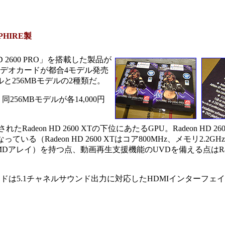
PHIRE製
HD 2600 PRO」を搭載した製品が
x16対応ビデオカードが都合4モデル発売
と256MBモデルの2種類だ。
256MBモデルが各14,000円
Radeon HD 2600 XTの下位にあたるGPU。Radeon HD 2
Radeon HD 2600 XTはコア800MHz、メモリ2.2GHz）。D
3SIMDアレイ）を持つ点、動画再生支援機能のUVDを備える点はRadeo
ードは5.1チャネルサウンド出力に対応したHDMIインターフェ