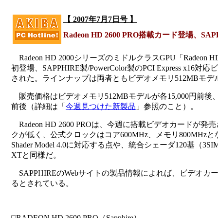
【 2007年7月7日号 】
Radeon HD 2600 PRO搭載カード登場、SAP
Radeon HD 2000シリーズのミドルクラスGPU「Radeon 
初登場、SAPPHIRE製/PowerColor製のPCI Express 
された。ラインナップは両者ともビデオメモリ512MBモデル
販売価格はビデオメモリ512MBモデルが各15,000円前後、同
前後（詳細は「
今週見つけた新製品
」参照のこと）。
Radeon HD 2600 PROは、今週に搭載ビデオカードが発売された
クが低く、公式クロックはコア600MHz、メモリ800MHzとなっている（
Shader Model 4.0に対応する点や、統合シェーダ120基（
XTと同様だ。
SAPPHIREのWebサイトの製品情報によれば、ビデオカ
るとされている。
□RADEON HD 2600 PRO（Sapphire）