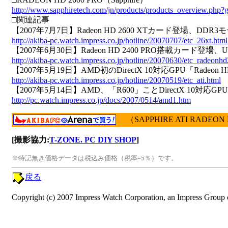
http://www.sapphiretech.com/jn/products/products_overview.php
□関連記事
【2007年7月7日】Radeon HD 2600 XTカード登場、DD
http://akiba-pc.watch.impress.co.jp/hotline/20070707/etc_26xt.html
【2007年6月30日】Radeon HD 2400 PRO搭載カード登
http://akiba-pc.watch.impress.co.jp/hotline/20070630/etc_radeonh
【2007年5月19日】AMD初のDirectX 10対応GPU「Radeon 
http://akiba-pc.watch.impress.co.jp/hotline/20070519/etc_ati.html
【2007年5月14日】AMD、「R600」ことDirectX 10対応GPU「
http://pc.watch.impress.co.jp/docs/2007/0514/amd1.htm
（SAPPHIRE ATI RADEON 
[撮影協力:
T-ZONE. PC DIY SHOP
]
※特記無き価格データは税込み価格（税率=5％）です。
戻る
Copyright (c) 2007 Impress Watch Corporation, an Impress Group c