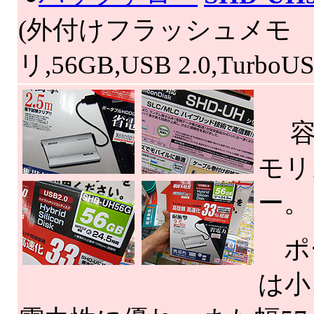
(外付けフラッシュメモ
リ,56GB,USB 2.0,TurboUS
容量
モリ
ー。
ポー
は小