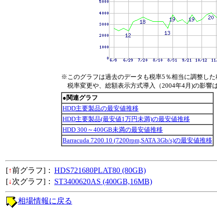
※このグラフは過去のデータも税率5％相当に調整した
税率変更や、総額表示方式導入（2004年4月)の影響
●関連グラフ
HDD主要製品の最安値推移
HDD主要製品(最安値1万円未満)の最安値推移
HDD 300～400GB未満の最安値推移
Barracuda 7200.10 (7200rpm,SATA 3Gb/s)の最安値推移
[
↑
前グラフ]：
HDS721680PLAT80 (80GB)
[
↓
次グラフ]：
ST3400620AS (400GB,16MB)
相場情報に戻る