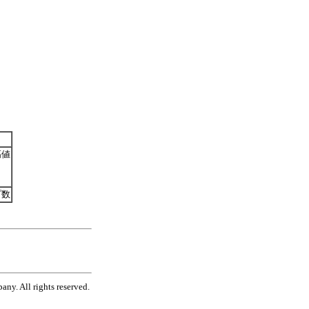
高値
プ数
ny. All rights reserved.