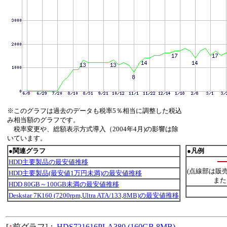
※このグラフは過去のデータも税率5％相当に調整した税込
み相当額のグラフです。
税率変更や、総額表示方式導入（2004年4月)の影響は除
いています。
●関連グラフ
●凡例
HDD主要製品の最安値推移
(点線部は販
HDD主要製品(最安値1万円未満)の最安値推移
また
HDD 80GB～100GB未満の最安値推移
Deskstar 7K160 (7200rpm,Ultra ATA/133,8MB)の最安値推移
[
↑
前グラフ]：
HDS721616PLA380 (160GB,8MB)