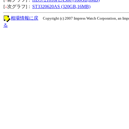
[
↓
次グラフ]：
ST3320620AS (320GB,16MB)
相場情報に戻
Copyright (c) 2007 Impress Watch Corporation, an Impr
る