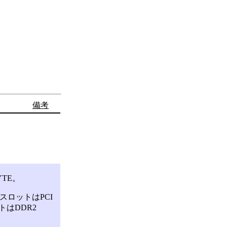
備考
TE。
張スロットはPCI
ットはDDR2