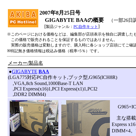
2007年8月25日号
GIGABYTE BAAの概要
（一部26日
[
]
製品ジャンル：
PC自作キット
※このページにおける価格などは、編集部が店頭表示を独自に調査した
この価格で販売されることを保証するものではありません。
実際の販売価格は変動しますので、購入時に各ショップ店頭にてご確
※特記無き価格情報は税込み価格（税率=5％）です。
メーカー/製品名
|
●
GIGABYTE
BAA
(LGA775対応PC自作キット,ブック型,G965(ICH8R)
,VGA,8ch Sound,1000Base-T LAN
,PCI Express(x16)1,PCI Express(x1)1,PCI2
,DDR2 DIMM4)
G965+
主な搭載デバ
Express
DIMM×4