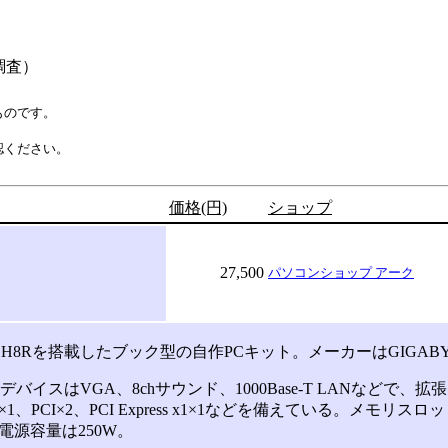
調査）
ものです。
認ください。
価格(円)
ショップ
27,500
パソコンショップ アーク
ICH8Rを搭載したブック型の自作PCキット。メーカーはGIGABY
イスはVGA、8chサウンド、1000Base-T LANなどで、拡
 x16×1、PCI×2、PCI Express x1×1などを備えている。メモリスロ
。電源容量は250W。