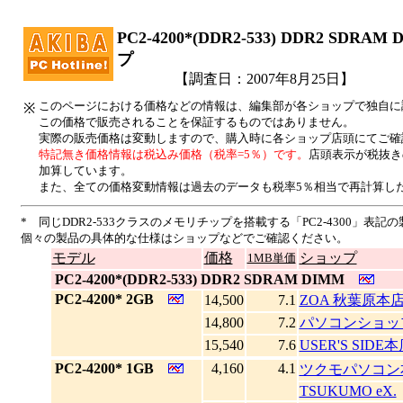
PC2-4200*(DDR2-533) DDR2 SD
プ
【調査日：2007年8月25日】
このページにおける価格などの情報は、編集部が各ショップで独自に
※
この価格で販売されることを保証するものではありません。
実際の販売価格は変動しますので、購入時に各ショップ店頭にてご確
特記無き価格情報は税込み価格（税率=5％）です。
店頭表示が税抜き
加算しています。
また、全ての価格変動情報は過去のデータも税率5％相当で再計算し
* 同じDDR2-533クラスのメモリチップを搭載する「PC2-4300」
個々の製品の具体的な仕様はショップなどでご確認ください。
モデル
価格
ショップ
1MB単価
|
PC2-4200*(DDR2-533) DDR2 SDRAM DIMM
|
PC2-4200* 2GB
14,500
7.1
ZOA 秋葉原本
14,800
7.2
パソコンショッ
15,540
7.6
USER'S SIDE
|
PC2-4200* 1GB
4,160
4.1
ツクモパソコン本
TSUKUMO eX.