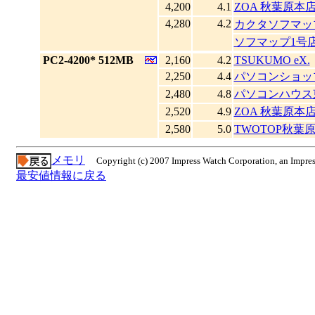
4,200
4.1
ZOA 秋葉原本
4,280
4.2
カクタソフマッ
ソフマップ1号
|
PC2-4200* 512MB
2,160
4.2
TSUKUMO eX.
2,250
4.4
パソコンショッ
2,480
4.8
パソコンハウス
2,520
4.9
ZOA 秋葉原本
2,580
5.0
TWOTOP秋葉
メモリ
Copyright (c) 2007 Impress Watch Corporation, an Impres
最安値情報に戻る