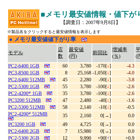
■メモリ最安値情報・値下が
【調査日：2007年9月8日】
※製品名をクリックすると最安値情報を表示します
●
メモリ最安値値下がり率
|
店
最安値
増減率
モデル
前回比
数
(円)
(％)
(
PC2-6400 1GB
60
3,780
-170[
↓
]
-4.3
PC3-8500 1GB
8
25,168
-1,050[
↓
]
-4.0
PC2-6400 512MB
45
2,280
-90[
↓
]
-3.8
PC2-5300 1GB
55
3,780
-100[
↓
]
-2.6
PC2-4200* 1GB
35
3,780
-100[
↓
]
-2.6
PC3200 512MB
47
2,480
-40[
↓
]
-1.6
PC2-5300 512MB
58
2,140
-10[
↓
]
-0.5
PC2-4200* 512MB
35
2,160
0[→]
0.0
PC3200 1GB
49
4,725
0[→]
0.0
PC2-6400 2GB
7
15,980
0[→]
0.0
PC2-5300 2GB
12
9,990
+90[
↑
]
+0.9