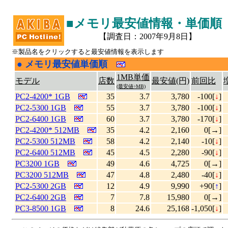
■メモリ最安値情報・単価順
【調査日：2007年9月8日】
※製品名をクリックすると最安値情報を表示します
●
メモリ最安値単価順
|
1MB単価
モデル
店数
最安値(円)
前回比
(最安値÷MB)
PC2-4200* 1GB
35
3.7
3,780
-100[
↓
]
PC2-5300 1GB
55
3.7
3,780
-100[
↓
]
PC2-6400 1GB
60
3.7
3,780
-170[
↓
]
PC2-4200* 512MB
35
4.2
2,160
0[→]
PC2-5300 512MB
58
4.2
2,140
-10[
↓
]
PC2-6400 512MB
45
4.5
2,280
-90[
↓
]
PC3200 1GB
49
4.6
4,725
0[→]
PC3200 512MB
47
4.8
2,480
-40[
↓
]
PC2-5300 2GB
12
4.9
9,990
+90[
↑
]
PC2-6400 2GB
7
7.8
15,980
0[→]
PC3-8500 1GB
8
24.6
25,168
-1,050[
↓
]