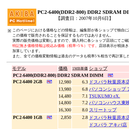
PC2-6400(DDR2-800) DDR2 SD
【調査日：2007年10月6日】
このページにおける価格などの情報は、編集部が各ショップで独自に
※
この価格で販売されることを保証するものではありません。
実際の販売価格は変動しますので、購入時に各ショップ店頭にてご確
特記無き価格情報は税込み価格（税率=5％）です。
店頭表示が税抜き
加算しています。
また、全ての価格変動情報は過去のデータも税率5％相当で再計算し
モデル
価格
ショップ
1MB単価
|
PC2-6400(DDR2-800) DDR2 SDRAM DIMM
|
PC2-6400 2GB
12,980
6.3
ドスパラ秋葉原本
13,980
6.8
パソコンショップ 
14,480
7.1
TSUKUMO eX.
14,800
7.2
パソコンハウス東
16,300
8.0
スリートップ
|
PC2-6400 1GB
2,850
2.8
ドスパラ秋葉原本
ドスパラ アキバ店