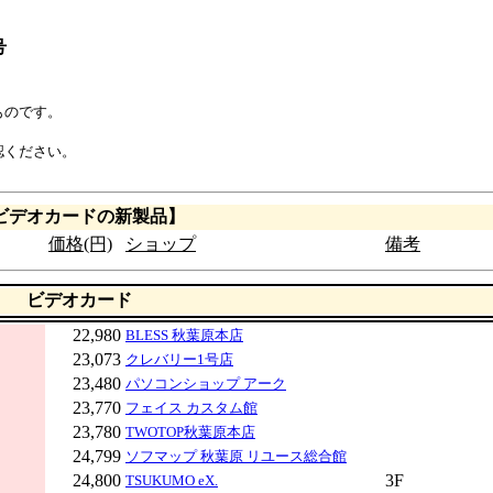
号
ものです。
認ください。
ビデオカードの新製品】
価格(円)
ショップ
備考
ビデオカード
22,980
BLESS 秋葉原本店
23,073
クレバリー1号店
23,480
パソコンショップ アーク
23,770
フェイス カスタム館
23,780
TWOTOP秋葉原本店
24,799
ソフマップ 秋葉原 リユース総合館
24,800
3F
TSUKUMO eX.