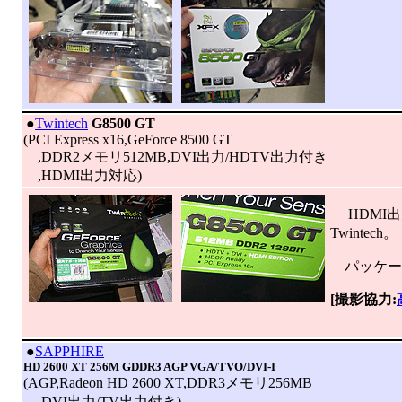
|
●
Twintech
G8500 GT
(PCI Express x16,GeForce 8500 GT
,DDR2メモリ512MB,DVI出力/HDTV出力付き
,HDMI出力対応)
HDMI出力
Twintech。
パッケー
[撮影協力:
|
●
SAPPHIRE
HD 2600 XT 256M GDDR3 AGP VGA/TVO/DVI-I
(AGP,Radeon HD 2600 XT,DDR3メモリ256MB
,DVI出力/TV出力付き)