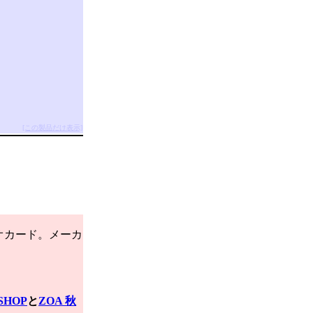
[この製品だけ表示]
ビデオカード。メーカ
 SHOP
と
ZOA 秋