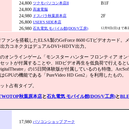
24,800
B1F
ツクモパソコン本店II
24,800
高速電脳
24,980
2F
ドスパラ秋葉原本店
26,800
USER'S SIDE本店
26,980
石丸電気 モバイル館(DOS/V工房)
12月9日(日)まで
ンを搭載したELSA製のGeForce 8600 GTビデオカード
で、出力コネクタはデュアルDVI+HDTV出力。
オンラインゲーム「モンスター ハンター フロンティア オン
セットが付属することや、HDビデオ再生を低負荷で行えると
 DigitalTheatre」の15日間体験版が付属しているのも特徴。ArcSoft Dig
GPUの機能である「PureVideo HD Gen2」を利用したもの。
ット占有タイプ。
TWOTOP秋葉原本店
と
石丸電気 モバイル館(DOS/V工房)
と
BL
17,980
パソコンショップ アーク