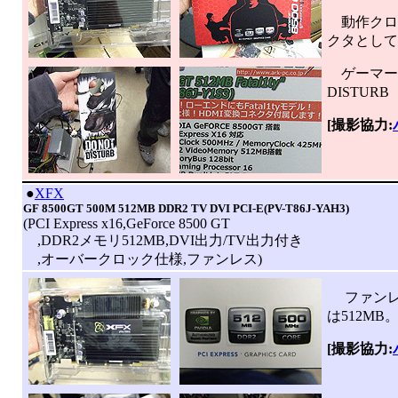
動作クロッ
クタとして
ゲーマーモ
DISTU
[撮影協力:
|
●
XFX
GF 8500GT 500M 512MB DDR2 TV DVI PCI-E(PV-T86J-YAH3)
(PCI Express x16,GeForce 8500 GT
,DDR2メモリ512MB,DVI出力/TV出力付き
,オーバークロック仕様,ファンレス)
ファンレス/
は512MB
[撮影協力: