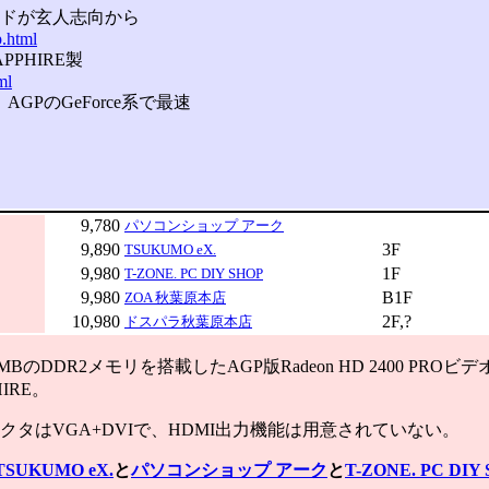
載カードが玄人志向から
p.html
APPHIRE製
ml
、AGPのGeForce系で最速
9,780
パソコンショップ アーク
9,890
3F
TSUKUMO eX.
9,980
1F
T-ZONE. PC DIY SHOP
9,980
B1F
ZOA 秋葉原本店
10,980
2F,?
ドスパラ秋葉原本店
BのDDR2メモリを搭載したAGP版Radeon HD 2400 PRO
IRE。
タはVGA+DVIで、HDMI出力機能は用意されていない。
TSUKUMO eX.
と
パソコンショップ アーク
と
T-ZONE. PC DIY