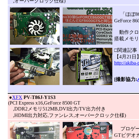
,オーバークロック仕様)
「ほぼ86
GeForce
動作クロック
搭載メモリ
□関連記事
【4月21日
http://akiba
[撮影協力:
|
●
XFX
PV-T86J-Y1S3
(PCI Express x16,GeForce 8500 GT
,DDR2メモリ512MB,DVI出力/TV出力付き
,HDMI出力対応,ファンレス,オーバークロック仕様)
プロゲーマー
GTビデオ