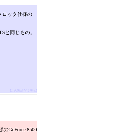
クロック仕様の
 GTSと同じもの。
[この製品だけ表示]
Force 8500