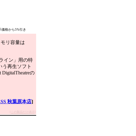
表示価格から5%引き
。メモリ容量は
ライン」用の特
いう再生ソフト
italTheatreの
ESS 秋葉原本店
]
[この製品だけ表示]