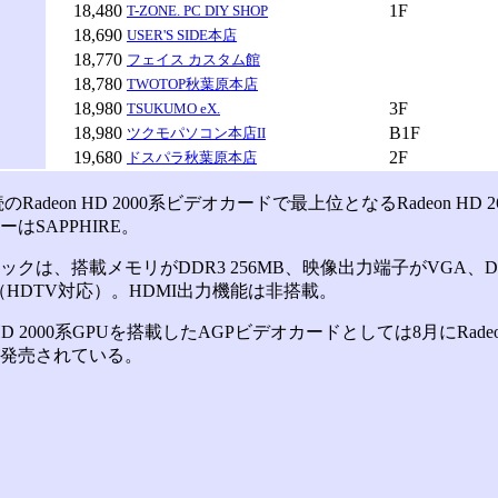
18,480
1F
T-ZONE. PC DIY SHOP
18,690
USER'S SIDE本店
18,770
フェイス カスタム館
18,780
TWOTOP秋葉原本店
18,980
3F
TSUKUMO eX.
18,980
B1F
ツクモパソコン本店II
19,680
2F
ドスパラ秋葉原本店
Radeon HD 2000系ビデオカードで最上位となるRadeon HD 2
はSAPPHIRE。
クは、搭載メモリがDDR3 256MB、映像出力端子がVGA、DVI
（HDTV対応）。HDMI出力機能は非搭載。
HD 2000系GPUを搭載したAGPビデオカードとしては8月にRadeon H
発売されている。