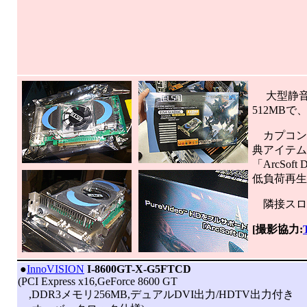
大型静音ファ
512MB
カプコンの
典アイテム
「ArcSoft
低負荷再生は
隣接スロ
[撮影協力:
|
●
InnoVISION
I-8600GT-X-G5FTCD
(PCI Express x16,GeForce 8600 GT
,DDR3メモリ256MB,デュアルDVI出力/HDTV出力付き