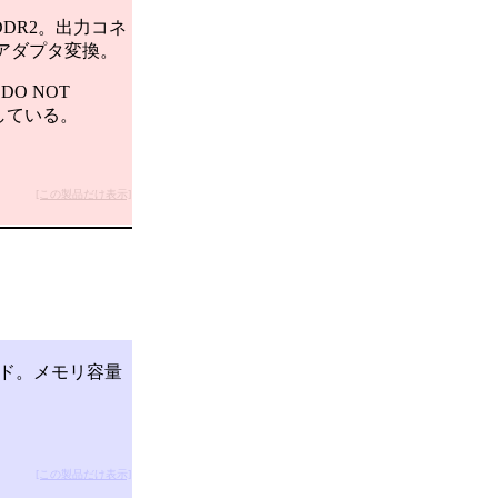
DDR2。出力コネ
はアダプタ変換。
O NOT
している。
[この製品だけ表示]
カード。メモリ容量
[この製品だけ表示]