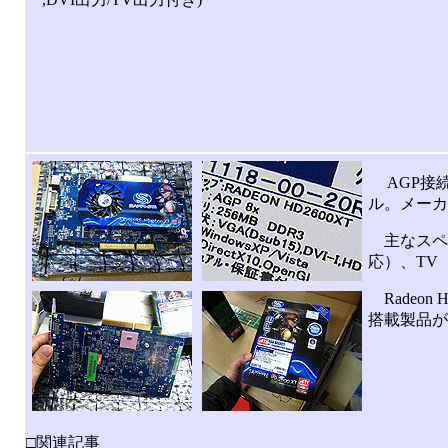
AGP接続の
ル。メーカー
主なスペッ
応）、TV
Radeon 
搭載製品が
□関連記事