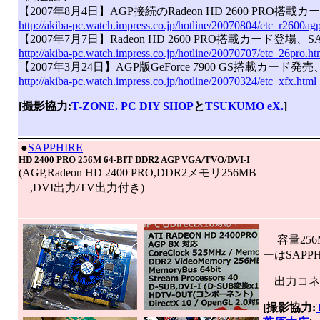
【2007年8月4日】AGP接続のRadeon HD 2600 PRO搭
http://akiba-pc.watch.impress.co.jp/hotline/20070804/etc_r2600ag
【2007年7月7日】Radeon HD 2600 PRO搭載カード登場、S
http://akiba-pc.watch.impress.co.jp/hotline/20070707/etc_26pro.ht
【2007年3月24日】AGP版GeForce 7900 GS搭載カード発売
http://akiba-pc.watch.impress.co.jp/hotline/20070324/etc_xfx.html
[撮影協力:
T-ZONE. PC DIY SHOP
と
TSUKUMO eX.
]
|
●
SAPPHIRE
HD 2400 PRO 256M 64-BIT DDR2 AGP VGA/TVO/DVI-I
(AGP,Radeon HD 2400 PRO,DDR2メモリ256MB
,DVI出力/TV出力付き)
容量256M
ーはSAPPH
出力コネク
[撮影協力: