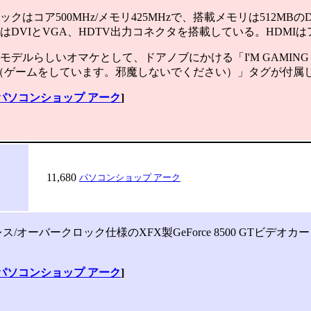
クはコア500MHz/メモリ425MHzで、搭載メモリは512MBの
はDVIとVGA、HDTV出力コネクタを搭載している。HDMI
デルらしいオマケとして、ドアノブにかける「I'M GAMING D
RB（ゲームをしています。邪魔しないでください）」タグが付属
パソコンショップ アーク
]
11,680
パソコンショップ アーク
オーバークロック仕様のXFX製GeForce 8500 GTビデオ
。
パソコンショップ アーク
]