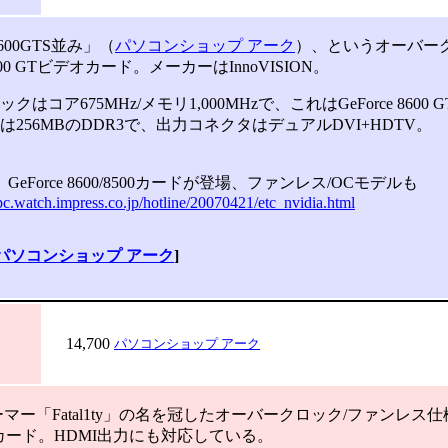
00GTS並み」（
パソコンショップ アーク
）、というオーバー
 8600 GTビデオカード。メーカーはInnoVISION。
はコア675MHz/メモリ1,000MHzで、これはGeForce 8600
は256MBのDDR3で、出力コネクタはデュアルDVI+HDTV。
】GeForce 8600/8500カードが登場、ファンレス/OCモデルも
-pc.watch.impress.co.jp/hotline/20070421/etc_nvidia.html
パソコンショップ アーク
]
14,700
パソコンショップ アーク
「Fatal1ty」の名を冠したオーバークロック/ファンレス仕様のGe
カード。HDMI出力にも対応している。