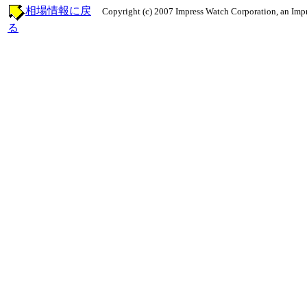
相場情報に戻
Copyright (c) 2007 Impress Watch Corporation, an Impr
る