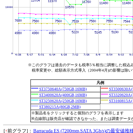
※このグラフは過去のデータも税率5％相当に調整した税込
税率変更や、総額表示方式導入（2004年4月)の影響は除
凡例
ST3750640A (750GB,16MB)
ST3500630A 
ST3400620A (400GB,16MB)
ST3320620A 
ST3250620A (250GB,16MB)
ST3160815A 
ST380215A (80GB,2MB)
※製品名をクリックすると個別のグラフを表示します
※点線部は販売店が確認できなかった、または調査データ
[
↑
前グラフ]：
Barracuda ES (7200rpm,SATA 3Gb/s)の最安値推