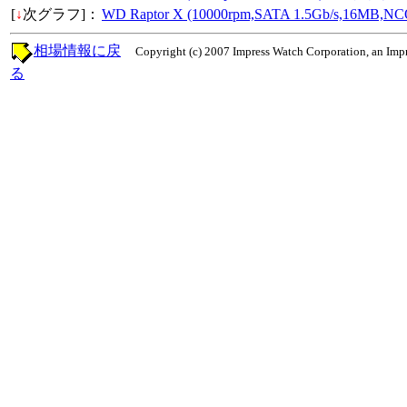
[
↓
次グラフ]：
WD Raptor X (10000rpm,SATA 1.5Gb/s,16
相場情報に戻
Copyright (c) 2007 Impress Watch Corporation, an Impr
る