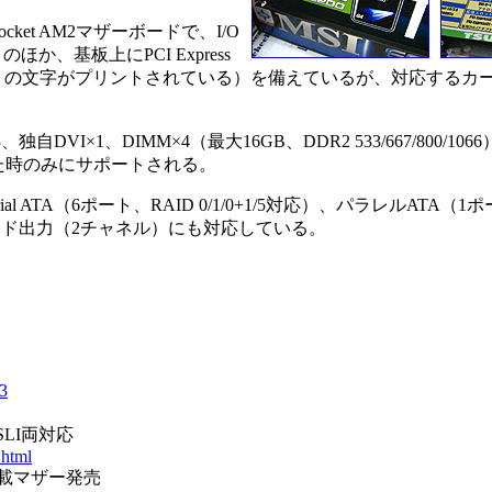
ocket AM2マザーボードで、I/O
か、基板上にPCI Express
I」の文字がプリントされている）を備えているが、対応するカ
CI×3、独自DVI×1、DIMM×4（最大16GB、DDR2 533/667/800/1
搭載した時のみにサポートされる。
rial ATA（6ポート、RAID 0/1/0+1/5対応）、パラレルATA（1ポー
サウンド出力（2チャネル）にも対応している。
53
とSLI両対応
.html
ト搭載マザー発売