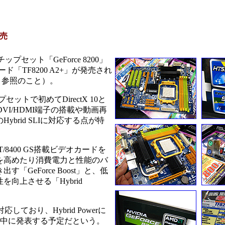
発売
プセット「GeForce 8200」
ード「TF8200 A2+」が発売され
」参照のこと）。
セットで初めてDirectX 10と
。DVI/HDMI端子の搭載や動画再
Hybrid SLIに対応する点が特
GT/8400 GS搭載ビデオカードを
を高めたり消費電力と性能のバ
eForce Boost」と、低
向上させる「Hybrid
みに対応しており、Hybrid Powerに
期中に発表する予定だという。