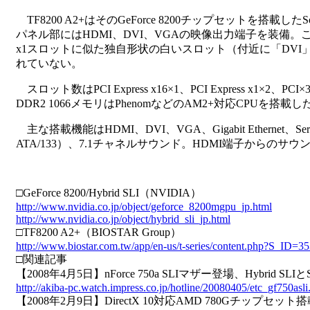
TF8200 A2+はそのGeForce 8200チップセットを搭載したS
パネル部にはHDMI、DVI、VGAの映像出力端子を装備。このほ
x1スロットに似た独自形状の白いスロット（付近に「DV
れていない。
スロット数はPCI Express x16×1、PCI Express x1×2、P
DDR2 1066メモリはPhenomなどのAM2+対応CPUを
主な搭載機能はHDMI、DVI、VGA、Gigabit Ethernet、Se
ATA/133）、7.1チャネルサウンド。HDMI端子からの
□GeForce 8200/Hybrid SLI（NVIDIA）
http://www.nvidia.co.jp/object/geforce_8200mgpu_jp.html
http://www.nvidia.co.jp/object/hybrid_sli_jp.html
□TF8200 A2+（BIOSTAR Group）
http://www.biostar.com.tw/app/en-us/t-series/content.php?S_ID=3
□関連記事
【2008年4月5日】nForce 750a SLIマザー登場、Hybrid SLI
http://akiba-pc.watch.impress.co.jp/hotline/20080405/etc_gf750asli
【2008年2月9日】DirectX 10対応AMD 780Gチップセッ