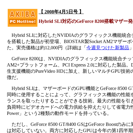
【 2008年4月5日号 】
Hybrid SLI対応のGeForce 8200搭載マザー
Hybrid SLIに対応したNVIDIAのグラフィックス機能統合チッ
を搭載した製品が初登場、BIOSTAR製Socket AM2マザーボ
た。実売価格は約12,000円（詳細は「
今週見つけた新製品
GeForce 8200は、NVIDIAのグラフィックス機能統合チップ
AM2+プラットフォーム、PCI Express 2.0に対応した製品
生支援機能のPureVideo HDに加え、新しいマルチGPU技術の
徴だ。
Hybrid SLIは、マザーボードのGPU機能とGeForce 8500 
同時に使用することによって、グラフィックス機能の性能
ランスを取ったりすることができる技術。最大の性能を引き出す「G
負荷時にビデオカードへの電力供給を抑えたりして省電力性を
Power」という2種類の動作モードを持っている。
ただし、GeForce 8500 GT/8400 GSはGeForce Boostの
は対応していない。両方に対応したGPUは今年の第1四半