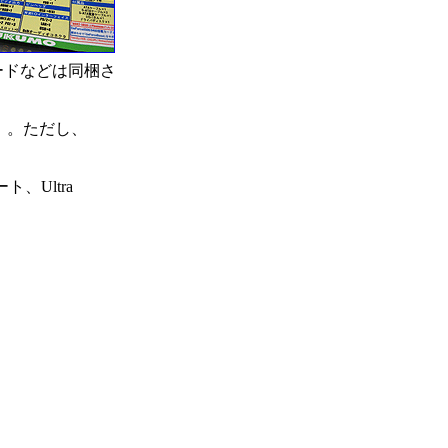
ードなどは同梱さ
066）。ただし、
ト、Ultra