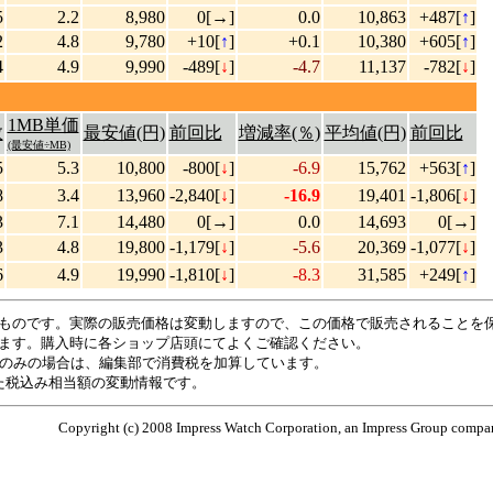
5
2.2
8,980
0[→]
0.0
10,863
+487[
↑
]
2
4.8
9,780
+10[
↑
]
+0.1
10,380
+605[
↑
]
4
4.9
9,990
-489[
↓
]
-4.7
11,137
-782[
↓
]
1MB単価
数
最安値(円)
前回比
増減率(％)
平均値(円)
前回比
(最安値÷MB)
5
5.3
10,800
-800[
↓
]
-6.9
15,762
+563[
↑
]
8
3.4
13,960
-2,840[
↓
]
-16.9
19,401
-1,806[
↓
]
3
7.1
14,480
0[→]
0.0
14,693
0[→]
3
4.8
19,800
-1,179[
↓
]
-5.6
20,369
-1,077[
↓
]
6
4.9
19,990
-1,810[
↓
]
-8.3
31,585
+249[
↑
]
ものです。実際の販売価格は変動しますので、この価格で販売されることを
ます。購入時に各ショップ店頭にてよくご確認ください。
のみの場合は、編集部で消費税を加算しています。
た税込み相当額の変動情報です。
Copyright (c) 2008 Impress Watch Corporation, an Impress Group company