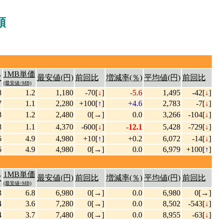
順
1MB単価
数
最安値(円)
前回比
増減率(％)
平均値(円)
前回比
(最安値÷MB)
8
1.2
1,180
-70[
↓
]
-5.6
1,495
-42[
↓
]
7
1.1
2,280
+100[
↑
]
+4.6
2,783
-7[
↓
]
8
1.2
2,480
0[→]
0.0
3,266
-104[
↓
]
8
1.1
4,370
-600[
↓
]
-12.1
5,428
-729[
↓
]
6
4.9
4,980
+10[
↑
]
+0.2
6,072
-14[
↓
]
6
4.9
4,980
0[→]
0.0
6,979
+100[
↑
]
1MB単価
数
最安値(円)
前回比
増減率(％)
平均値(円)
前回比
(最安値÷MB)
3
6.8
6,980
0[→]
0.0
6,980
0[→]
4
3.6
7,280
0[→]
0.0
8,502
-543[
↓
]
4
3.7
7,480
0[→]
0.0
8,955
-63[
↓
]