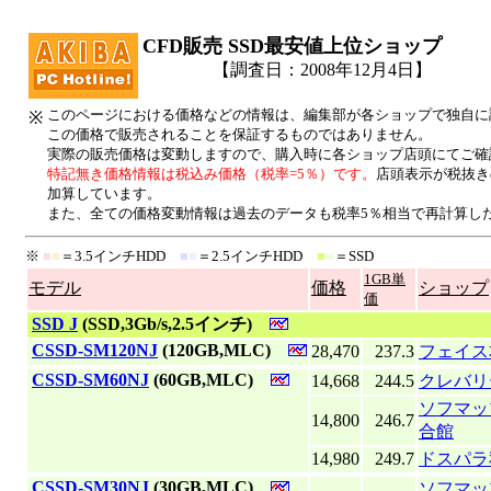
CFD販売 SSD最安値上位ショップ
【調査日：2008年12月4日】
このページにおける価格などの情報は、編集部が各ショップで独自に
※
この価格で販売されることを保証するものではありません。
実際の販売価格は変動しますので、購入時に各ショップ店頭にてご確
特記無き価格情報は税込み価格（税率=5％）です。
店頭表示が税抜き
加算しています。
また、全ての価格変動情報は過去のデータも税率5％相当で再計算し
※
■
■
＝3.5インチHDD
■
■
＝2.5インチHDD
■
■
＝SSD
1GB単
モデル
価格
ショップ
価
|
SSD J
(SSD,3Gb/s,2.5インチ)
|
CSSD-SM120NJ
(120GB,MLC)
28,470
237.3
フェイス
|
CSSD-SM60NJ
(60GB,MLC)
14,668
244.5
クレバリ
ソフマッ
14,800
246.7
合館
14,980
249.7
ドスパラ
|
CSSD-SM30NJ
(30GB,MLC)
ソフマッ