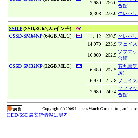
7,980
266.0
合館
8,368
278.9
クレバリ
|
SSD P
(SSD,3Gb/s,2.5インチ)
|
CSSD-SM64NP
(64GB,MLC)
14,112
220.5
クレバリ
14,970
233.9
フェイス
ソフマッ
16,800
262.5
合館
|
CSSD-SM32NP
(32GB,MLC)
石丸電気 
6,480
202.5
房)
6,970
217.8
フェイス
ソフマッ
7,980
249.4
合館
Copyright (c) 2009 Impress Watch Corporation, an Impres
HDD/SSD最安値情報に戻る