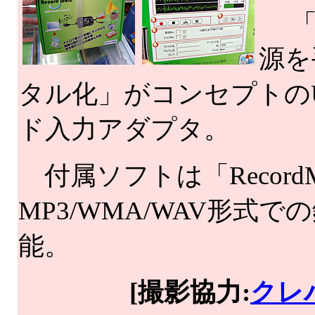
「
源を
タル化」がコンセプトの
ド入力アダプタ。
付属ソフトは「RecordM
MP3/WMA/WAV形式で
能。
[撮影協力:
クレ