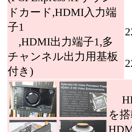
ドカード,HDMI入力端
子1
2
,HDMI出力端子1,多
チャンネル出力用基板
2
付き)
HD
を搭
HD