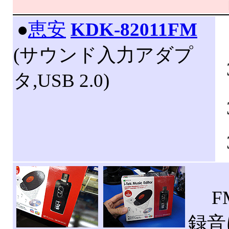
|
●
恵安
KDK-82011FM
(サウンド入力アダプ
タ,USB 2.0)
F
録音