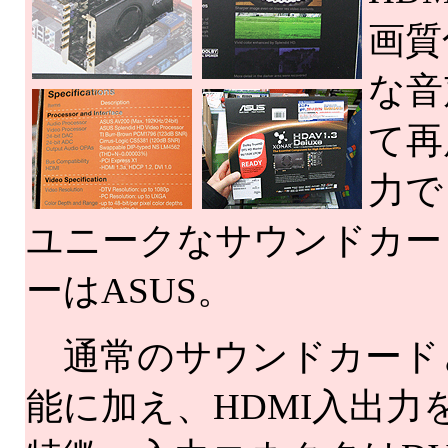
画質
な音
て再
力で
ユニークなサウンドカー
ーはASUS。
通常のサウンドカード
能に加え、HDMI入出力