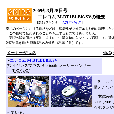
2009年3月28日号
エレコム M-BT1BLBK/SVの概要
[
]
製品ジャンル：
入力デバイス
※このページにおける価格などは、編集部が店頭表示を独自に調査した
この価格で販売されることを保証するものではありません。
実際の販売価格は変動しますので、購入時に各ショップ店頭にてご確
※特記無き価格情報は税込み価格（税率=5％）です。
メーカー/製品名
価格(
|
●
エレコム
M-BT1BLBK/SV
(ワイヤレスマウス,Bluetooth,レーザーセンサー
4
,黒色/銀色)
Blueto
備えたワイ
本体表面
800/1,2
るボタンや
えている。