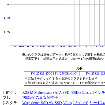
※このグラフは過去のデータも税率5％相当に調整した税込
税率変更や、総額表示方式導入（2004年4月)の影響は除
凡例
FM-25S2S-256GBT1 (256GB,MLC)
FM-25S2S-12
※製品名をクリックすると個別のグラフを表示します
※点線部は販売店が確認できなかった、または調査データ
[
↑
前グラ
X25-M Mainstream SATA SSD (SSD,3Gb/s,2
フ]：
70MB/s)の最安値推移
[
↓
次グラ
Warp Series SSD v3 (SSD,3Gb/s,2.5インチ,リ