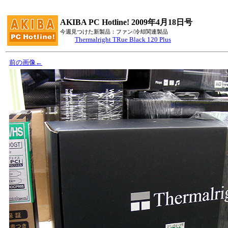
AKIBA PC Hotline! 2009年4月18日号
今週見つけた新製品：ファン/冷却関連製品
Thermalright TRue Black 120 Plus
前の画像←