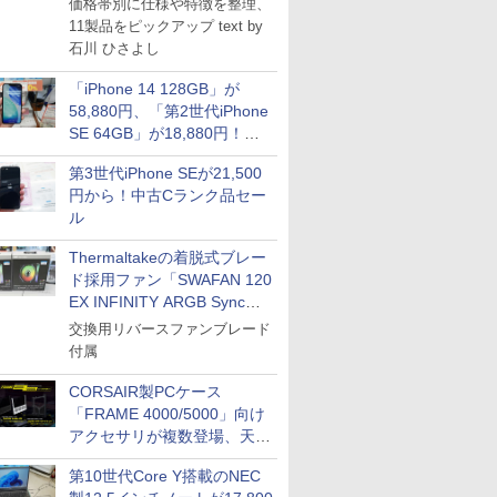
価格帯別に仕様や特徴を整理、
11製品をピックアップ text by
石川 ひさよし
「iPhone 14 128GB」が
58,880円、「第2世代iPhone
SE 64GB」が18,880円！中
古Bランク品セール
第3世代iPhone SEが21,500
円から！中古Cランク品セー
ル
Thermaltakeの着脱式ブレー
ド採用ファン「SWAFAN 120
EX INFINITY ARGB Sync」
に単品パッケージ
交換用リバースファンブレード
付属
CORSAIR製PCケース
「FRAME 4000/5000」向け
アクセサリが複数登場、天然
木製パネルや背面コネクタ対
第10世代Core Y搭載のNEC
応トレイなど