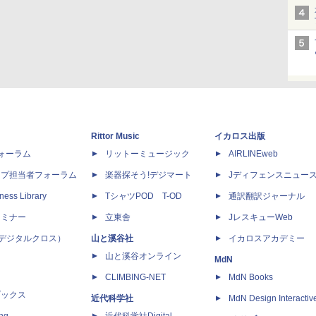
Rittor Music
イカロス出版
dフォーラム
リットーミュージック
AIRLINEweb
ップ担当者フォーラム
楽器探そう!デジマート
Jディフェンスニュー
ness Library
TシャツPOD T-OD
通訳翻訳ジャーナル
セミナー
立東舎
JレスキューWeb
 X（デジタルクロス）
山と溪谷社
イカロスアカデミー
山と溪谷オンライン
MdN
CLIMBING-NET
MdN Books
ブックス
近代科学社
MdN Design Interactiv