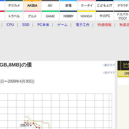
CPU
SSD
PC本体
ゲーム
電子工作
特価情報
秋葉
グルメ
イベント
価格動向
0GB,8MB)の価
↑前グラフ
↓次グラフ
1
1日〜2009年4月30日)