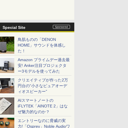
Special Site
鳥肌ものの「DENON
HOME」サウンドを体感し
た！
Amazon プライムデー過去最
安! Anker注目プロジェクタ
ー3モデルを使ってみた
クリエイティブが作った2万
円台の“小さなピュアオーデ
ィオスピーカー”
AIスマートノートの
iFLYTEK「AINOTE 2」はな
ぜ魅力的なのか？
エントリーなのに脅威の実
力!「Osprey」Noble Audioワ