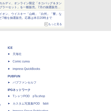
ム」
カルディ、オンライン限定「ネコバッグ＆タン
ブラーセット」を一般販売。7月の抽選販売の
当選無効分
イオン、ウイスキー「山崎」「白州」「響」な
ど7種を抽選販売。応募は本日20時まで
もっと見る
ICE
天海社
ス
Comic curea
impress QuickBooks
PUBFUN
パブファンセルフ
IPGネットワーク
TシャツPOD pTa.shop
カスタム写真集POD fabli
e