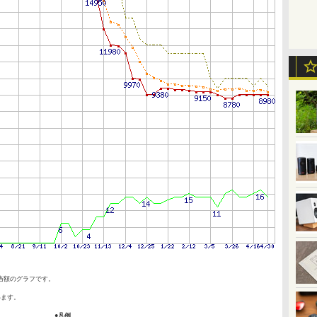
当額のグラフです。
います。
●凡例