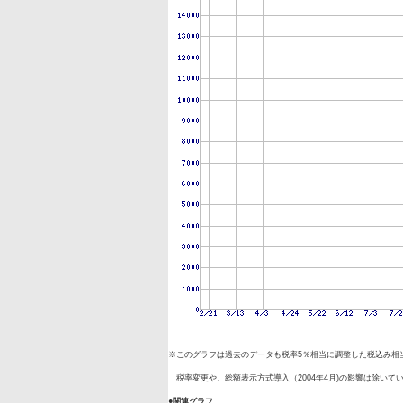
※このグラフは過去のデータも税率5％相当に調整した税込み相
税率変更や、総額表示方式導入（2004年4月)の影響は除いて
●関連グラフ