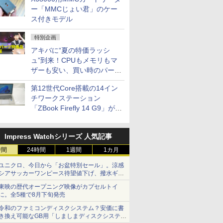
ー「MMCじょい君」のケー
ス付きモデル
特別企画
アキバに“夏の特価ラッシ
ュ”到来！CPUもメモリもマ
ザーも安い、買い時のパーツ
は？【8月7日(金)22時配信】
第12世代Core搭載の14イン
チワークステーション
「ZBook Firefly 14 G9」が
79,800円！秋葉原で中古PC
セール
Impress Watchシリーズ 人気記事
時間
24時間
1週間
1カ月
ユニクロ、今日から「お盆特別セール」。涼感
シアサッカーワンピース待望値下げ、撥水ギア
ショーツは1990円に
東映の歴代オープニング映像がカプセルトイ
に。全5種で8月下旬発売
令和のファミコンディスクシステム？安価に書
き換え可能なGB用「しましまディスクシステ