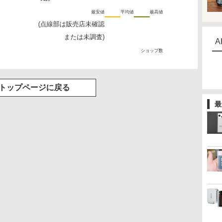
最安値
平均値
最高値
(点線部は販売店未確認
または未調査)
A
ショップ数
トップページに戻る
最