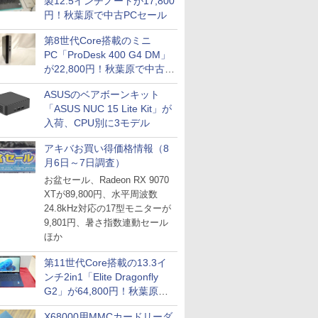
製12.5インチノートが17,800
円！秋葉原で中古PCセール
第8世代Core搭載のミニ
PC「ProDesk 400 G4 DM」
が22,800円！秋葉原で中古
PCセール
ASUSのベアボーンキット
「ASUS NUC 15 Lite Kit」が
入荷、CPU別に3モデル
アキバお買い得価格情報（8
月6日～7日調査）
お盆セール、Radeon RX 9070
XTが89,800円、水平周波数
24.8kHz対応の17型モニターが
9,801円、暑さ指数連動セール
ほか
第11世代Core搭載の13.3イ
ンチ2in1「Elite Dragonfly
G2」が64,800円！秋葉原で
中古PCセール
X68000用MMCカードリーダ