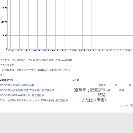
※このグラフは過去のデータも税率5％相当に調整した税込み相当額
のグラフです。
税率変更や、総額表示方式導入（2004年4月)の影響は除いていま
す。
●関連グラフ
●凡例
HDD/SSD主要製品の最安値推移
最安値
平
最
(点線部は販売店未
HDD/SSD主要製品(最安値1万円未満)の最安値推移
均値
高値
確認
HDD/SSD 30GB〜60GB未満の最安値推移
または未調査)
2.5インチSSD (SSD,2.5インチ,リード190MB/s未満)の最安値推移
ショップ数