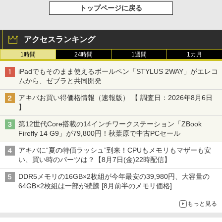
トップページに戻る
アクセスランキング
1時間
24時間
1週間
1カ月
iPadでもそのまま使えるボールペン「STYLUS 2WAY」がエレコ
ムから、ゼブラと共同開発
アキバお買い得価格情報（速報版） 【 調査日：2026年8月6日
】
第12世代Core搭載の14インチワークステーション「ZBook
Firefly 14 G9」が79,800円！秋葉原で中古PCセール
アキバに“夏の特価ラッシュ”到来！CPUもメモリもマザーも安
い、買い時のパーツは？【8月7日(金)22時配信】
DDR5メモリの16GB×2枚組が今年最安の39,980円、大容量の
64GB×2枚組は一部が続騰 [8月前半のメモリ価格]
もっと見る