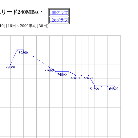
インチ,リード240MB/s・
↑前グラフ
↓次グラフ
年10月16日～2009年4月30日)