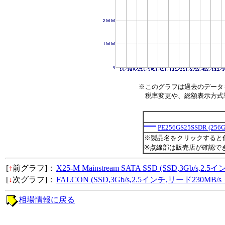
※このグラフは過去のデータ
税率変更や、総額表示方式導入
PE256GS25SSDR (256
※製品名をクリックすると
※点線部は販売店が確認で
[
↑
前グラフ]：
X25-M Mainstream SATA SSD (SSD,3Gb
[
↓
次グラフ]：
FALCON (SSD,3Gb/s,2.5インチ,リード230M
相場情報に戻る