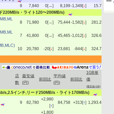
8
7,840
0[→]
8,199
-1,349[
↓
]
15.7
リード220MB/s・ライト120〜200MB/s)
8MB,ML
8
71,980
0[→]
75,444
-1,582[
↓
]
281.2
8MB,ML
7
41,800
0[→]
45,465
-1,012[
↓
]
326.6
B,MLC)
10
20,780
-20[
↓
]
23,681
-844[
↓
]
324.7
1GB単
店
最安値
平均値
前回比
前回比
価
数
(円)
(円)
(最安値÷GB)
D,3Gb/s,2.5インチ,リード250MB/s・ライト170MB/s)
+2,980
9
82,780
84,758
+313[
↑
]
1,293.4
[
↑
]
+1,800