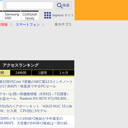
Impress サイト
全カテゴリ
原情報
スマートフォン
アクセスランキング
時間
24時間
1週間
1カ月
第10世代Core Y搭載のNEC製12.5インチノート
が17,800円！秋葉原で中古PCセール
アキバお買い得価格情報（8月6日～7日調査）
お盆セール、Radeon RX 9070 XTが89,800
円、水平周波数24.8kHz対応の17型モニターが
ASUSのベアボーンキット「ASUS NUC 15 Lite
9,801円、暑さ指数連動セール ほか
Kit」が入荷、CPU別に3モデル
DDR5メモリの16GB×2枚組が今年最安の
39,980円、大容量の64GB×2枚組は一部が続騰
[8月前半のメモリ価格]