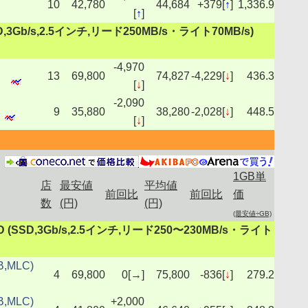
10
42,780
44,684
+379[
↑
]
1,336.9
[
↑
]
(SSD,3Gb/s,2.5インチ,リード250MB/s・ライト70MB/s)
-4,970
13
69,800
74,827
-4,229[
↓
]
436.3
[
↓
]
-2,090
9
35,880
38,280
-2,028[
↓
]
448.5
[
↓
]
1GB単
店
最安値
平均値
前回比
前回比
価
数
(円)
(円)
(最安値÷GB)
5" SSD (SSD,3Gb/s,2.5インチ,リード250〜230MB/s・ライト
B,MLC)
4
69,800
0[→]
75,800
-836[
↓
]
279.2
B,MLC)
+2,000