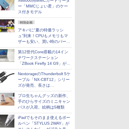
X68000用MMCカードリーダ
ー「MMCじょい君」のケー
ス付きモデル
特別企画
アキバに“夏の特価ラッシ
ュ”到来！CPUもメモリもマ
ザーも安い、買い時のパーツ
は？【8月7日(金)22時配信】
第12世代Core搭載の14イン
チワークステーション
「ZBook Firefly 14 G9」が
79,800円！秋葉原で中古PC
NextorageのThunderbolt 5ケ
セール
ーブル「NX-CBT12」シリー
ズが発売、長さは
30cm/50cm/1mの3種類
プロ生ちゃんグッズの新作、
手のひらサイズのミニキャン
バスが入荷。絵柄は5種類
iPadでもそのまま使えるボー
ルペン「STYLUS 2WAY」が