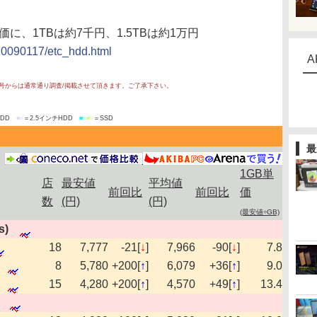
価に、1TBは約7千円、1.5TBは約1万円
e/20090117/etc_hdd.html
A
日号からは通常通り調査/掲載させて頂きます。ご了承下さい。
HDD
■
■
＝2.5インチHDD
■
■
■
■
＝SSD
最
1GB単
店
最安値
平均値
前回比
前回比
価
数
(円)
(円)
(最安値÷GB)
s)
18
7,777
-21[
↓
]
7,966
-90[
↓
]
7.8
8
5,780
+200[
↑
]
6,079
+36[
↑
]
9.0
15
4,280
+200[
↑
]
4,570
+49[
↑
]
13.4