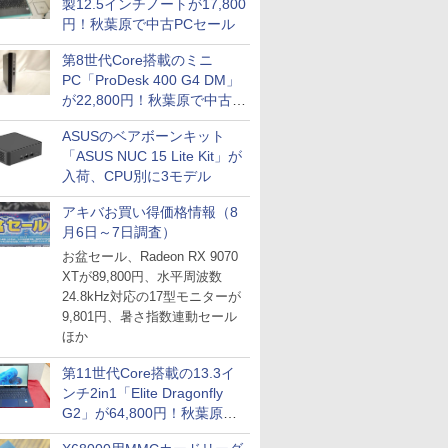
製12.5インチノートが17,800
円！秋葉原で中古PCセール
第8世代Core搭載のミニ
PC「ProDesk 400 G4 DM」
が22,800円！秋葉原で中古
PCセール
ASUSのベアボーンキット
「ASUS NUC 15 Lite Kit」が
入荷、CPU別に3モデル
アキバお買い得価格情報（8
月6日～7日調査）
お盆セール、Radeon RX 9070
XTが89,800円、水平周波数
24.8kHz対応の17型モニターが
9,801円、暑さ指数連動セール
ほか
第11世代Core搭載の13.3イ
ンチ2in1「Elite Dragonfly
G2」が64,800円！秋葉原で
中古PCセール