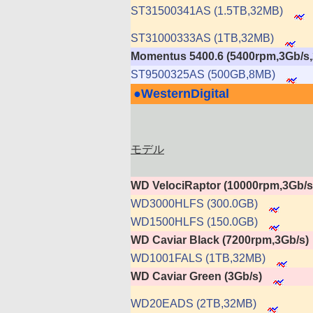
ST31500341AS (1.5TB,32MB)
ST31000333AS (1TB,32MB)
Momentus 5400.6 (5400rpm,3Gb/
ST9500325AS (500GB,8MB)
●
WesternDigital
|
モデル
WD VelociRaptor (10000rpm,3Gb/
WD3000HLFS (300.0GB)
WD1500HLFS (150.0GB)
WD Caviar Black (7200rpm,3Gb/s)
WD1001FALS (1TB,32MB)
WD Caviar Green (3Gb/s)
WD20EADS (2TB,32MB)