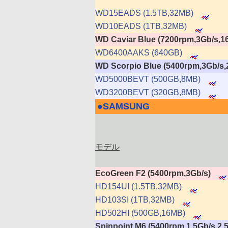
WD15EADS (1.5TB,32MB)
WD10EADS (1TB,32MB)
WD Caviar Blue (7200rpm,3Gb/s,1
WD6400AAKS (640GB)
WD Scorpio Blue (5400rpm,3Gb/
WD5000BEVT (500GB,8MB)
WD3200BEVT (320GB,8MB)
●
SAMSUNG
|
モデル
EcoGreen F2 (5400rpm,3Gb/s)
HD154UI (1.5TB,32MB)
HD103SI (1TB,32MB)
HD502HI (500GB,16MB)
Spinpoint M6 (5400rpm,1.5Gb/s,