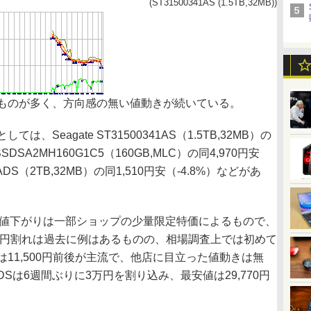
(ST31500341AS (1.5TB,32MB))
ものが多く、方向感の無い値動きが続いている。
eagate ST31500341AS（1.5TB,32MB）の
 SSDSA2MH160G1C5（160GB,MLC）の同4,970円安
D20EADS（2TB,32MB）の同1,510円安（-4.8%）などがあ
41ASの値下がりは一部ショップの少量限定特価によるもので、
DDの1万円割れは過去に例はあるものの、相場調査上では初めて
11,500円前後が主流で、他店に目立った値動きは無
20EADSは6週間ぶりに3万円を割り込み、最安値は29,770円