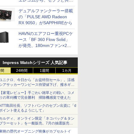
エレコムから、ゼブラと共同
開発
デュアルファンクーラー搭載
の「PULSE AMD Radeon
RX 9050」がSAPPHIREから
HAVNのエアフロー重視PCケ
ース「BF 360 Flow Solid」
が発売、180mmファン×2搭
載
Impress Watchシリーズ 人気記事
時間
24時間
1週間
1カ月
ユニクロ、今日から「お盆特別セール」。涼感
シアサッカーワンピース待望値下げ、撥水ギア
ショーツは1990円に
【家電レビュー】手ごわい雑草との戦い、コメ
リの草刈機で完全勝利 掃除機感覚で使えた
NTT島田社長、ソフトバンクのセブン出資に「d
ポイント使えるようにして」
カルディ、オンライン限定「ネコバッグ＆タン
ブラーセット」を一般販売。7月の抽選販売の
当選無効分
東映の歴代オープニング映像がカプセルトイ