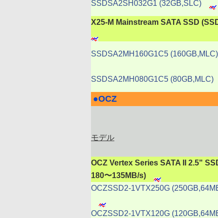
SSDSA2SH032G1 (32GB,SLC)
X25-M Mainstream SATA SSD 
SSDSA2MH160G1C5 (160GB,MLC)
SSDSA2MH080G1C5 (80GB,MLC)
●
OCZ
|
モデル
OCZ Vertex Series SATA II 2.
180〜135MB/s)
OCZSSD2-1VTX250G (250GB,64M
OCZSSD2-1VTX120G (120GB,64M