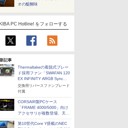
オの醍醐味
KIBA PC Hotline! をフォローする
新記事
Thermaltakeの着脱式ブレー
ド採用ファン「SWAFAN 120
EX INFINITY ARGB Sync」
に単品パッケージ
交換用リバースファンブレード
付属
CORSAIR製PCケース
「FRAME 4000/5000」向け
アクセサリが複数登場、天然
木製パネルや背面コネクタ対
第10世代Core Y搭載のNEC
応トレイなど