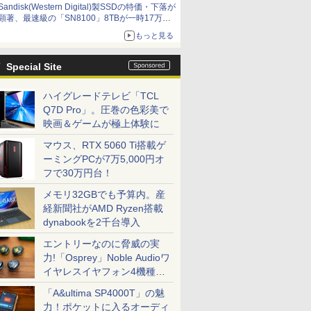
Sandisk(Western Digital)製SSDの特価・下落が
顕著、最速級の「SN8100」8TBが一時17万円
割れ [8月前半のSSD価格]
もっと見る
Special Site
ハイグレードテレビ「TCL
Q7D Pro」。圧巻の色彩美で
映画＆ゲームが極上体験に
マウス、RTX 5060 Ti搭載ゲ
ーミングPCが7万5,000円オ
フで30万円台！
メモリ32GBでも予算内。産
経新聞社がAMD Ryzen搭載
dynabookを2千台導入
エントリーなのに脅威の実
力!「Osprey」Noble Audioワ
イヤレスイヤフォン4機種を
一気に聴く
「A&ultima SP4000T」の魅
力！ポケットに入るオーディ