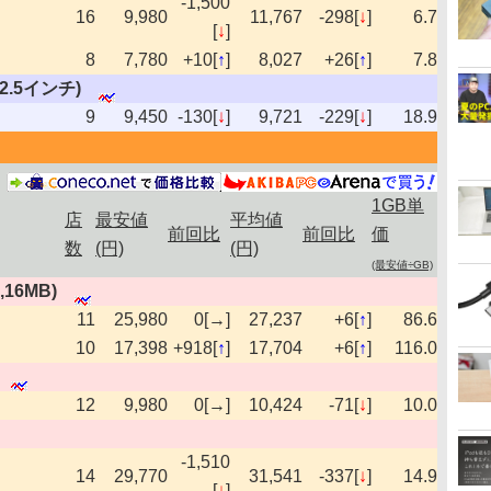
-1,500
16
9,980
11,767
-298[
↓
]
6.7
[
↓
]
8
7,780
+10[
↑
]
8,027
+26[
↑
]
7.8
s,2.5インチ)
9
9,450
-130[
↓
]
9,721
-229[
↓
]
18.9
1GB単
店
最安値
平均値
前回比
前回比
価
数
(円)
(円)
(最安値÷GB)
s,16MB)
11
25,980
0[→]
27,237
+6[
↑
]
86.6
10
17,398
+918[
↑
]
17,704
+6[
↑
]
116.0
12
9,980
0[→]
10,424
-71[
↓
]
10.0
-1,510
14
29,770
31,541
-337[
↓
]
14.9
[
↓
]