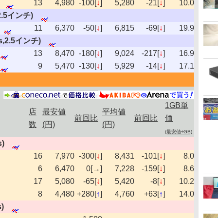
13
4,980
-100[
↓
]
5,280
-21[
↓
]
10.0
s,2.5インチ)
11
6,370
-50[
↓
]
6,815
-69[
↓
]
19.9
/s,2.5インチ)
13
8,470
-180[
↓
]
9,024
-217[
↓
]
16.9
9
5,470
-130[
↓
]
5,929
-14[
↓
]
17.1
1GB単
店
最安値
平均値
前回比
前回比
価
数
(円)
(円)
(最安値÷GB)
s)
16
7,970
-300[
↓
]
8,431
-101[
↓
]
8.0
6
6,470
0[→]
7,228
-159[
↓
]
8.6
17
5,080
-65[
↓
]
5,420
-8[
↓
]
10.2
8
4,480
+280[
↑
]
4,760
+63[
↑
]
14.0
)