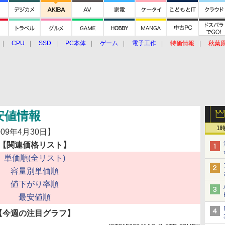
CPU
SSD
PC本体
ゲーム
電子工作
特価情報
秋葉
グルメ
イベント
価格動向
最安値情報
1
年4月30日】
【関連価格リスト】
単価順(全リスト)
容量別単価順
値下がり率順
最安値順
【今週の注目グラフ】