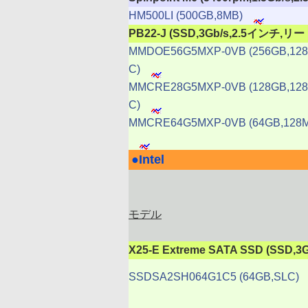
HM500LI (500GB,8MB)
PB22-J (SSD,3Gb/s,2.5インチ,
MMDOE56G5MXP-0VB (256GB,12
C)
MMCRE28G5MXP-0VB (128GB,12
C)
MMCRE64G5MXP-0VB (64GB,128M
●
Intel
|
モデル
X25-E Extreme SATA SSD (SS
SSDSA2SH064G1C5 (64GB,SLC)