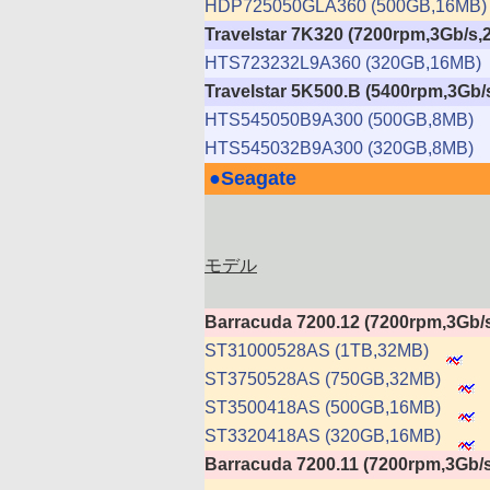
HDP725050GLA360 (500GB,16MB)
Travelstar 7K320 (7200rpm,3Gb/
HTS723232L9A360 (320GB,16MB)
Travelstar 5K500.B (5400rpm,3Gb
HTS545050B9A300 (500GB,8MB)
HTS545032B9A300 (320GB,8MB)
●
Seagate
|
モデル
Barracuda 7200.12 (7200rpm,3Gb/
ST31000528AS (1TB,32MB)
ST3750528AS (750GB,32MB)
ST3500418AS (500GB,16MB)
ST3320418AS (320GB,16MB)
Barracuda 7200.11 (7200rpm,3Gb/s