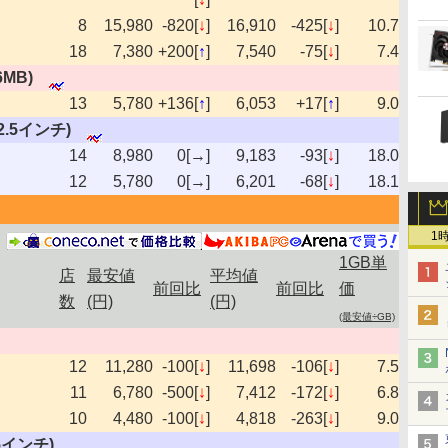
8
15,980
-820[
↓
]
16,910
-425[
↓
]
10.7
18
7,380
+200[
↑
]
7,540
-75[
↓
]
7.4
6MB)
13
5,780
+136[
↑
]
6,053
+17[
↑
]
9.0
s,2.5インチ)
14
8,980
0[→]
9,183
-93[
↓
]
18.0
12
5,780
0[→]
6,201
-68[
↓
]
18.1
1
1GB単
店
最安値
平均値
前回比
前回比
価
数
(円)
(円)
(最安値÷GB)
12
11,280
-100[
↓
]
11,698
-106[
↓
]
7.5
11
6,780
-500[
↓
]
7,412
-172[
↓
]
6.8
10
4,480
-100[
↓
]
4,818
-263[
↓
]
9.0
2.5インチ)