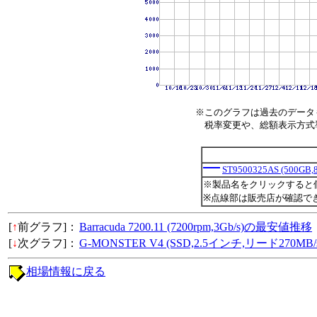
※このグラフは過去のデータ
税率変更や、総額表示方式導入
ST9500325AS (500GB,
※製品名をクリックすると
※点線部は販売店が確認で
[
↑
前グラフ]：
Barracuda 7200.11 (7200rpm,3Gb/s)の最安値推移
[
↓
次グラフ]：
G-MONSTER V4 (SSD,2.5インチ,リード270
相場情報に戻る