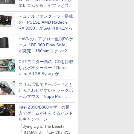
エレコムから、ゼブラと共同
開発
デュアルファンクーラー搭載
の「PULSE AMD Radeon
RX 9050」がSAPPHIREから
HAVNのエアフロー重視PCケ
ース「BF 360 Flow Solid」
が発売、180mmファン×2搭
載
CRTモニター風のLCDを搭載
した水冷クーラー「Retro
Ultra ARGB Sync」が
Thermaltakeから
スリム形状でキーボードとも
組み合わせやすいトラックボ
ールマウス「Nape Pro」が
Keychronから
Intel Z890/B860マザーの購
入でゲームがもらえるバンド
ルキャンペーン
『Dying Light: The Beast』
『HITMAN 3』『Civ VII』の3