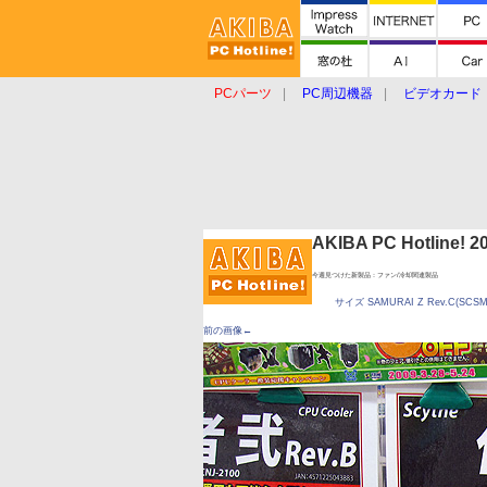
PCパーツ
PC周辺機器
ビデオカード
タブレット
おもしろグッズ
ショップ
AKIBA PC Hotline!
今週見つけた新製品：ファン/冷却関連製品
サイズ SAMURAI Z Rev.C(SCSMZ
前の画像←