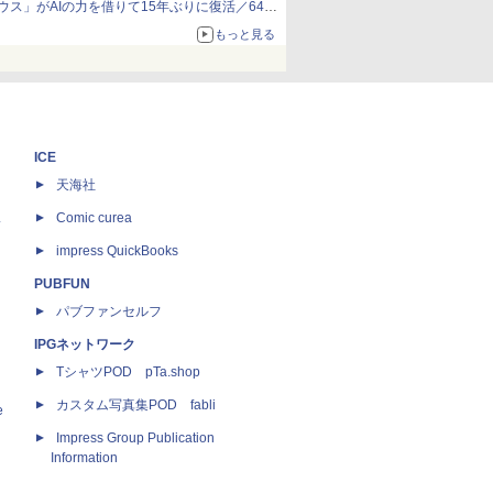
ウス」がAIの力を借りて15年ぶりに復活／64bit
化、Windows 10/11、「Chrome」も走り回
もっと見る
る。復活記念で2026年末まで500円
ICE
天海社
ス
Comic curea
impress QuickBooks
PUBFUN
パブファンセルフ
IPGネットワーク
TシャツPOD pTa.shop
カスタム写真集POD fabli
e
Impress Group Publication
Information