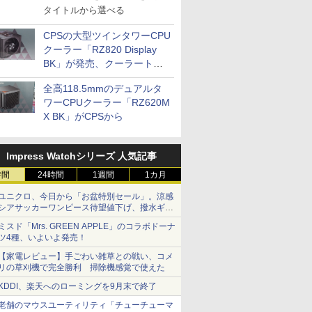
タイトルから選べる
CPSの大型ツインタワーCPU
クーラー「RZ820 Display
BK」が発売、クーラートッ
プに5インチ液晶搭載
全高118.5mmのデュアルタ
ワーCPUクーラー「RZ620M
X BK」がCPSから
Impress Watchシリーズ 人気記事
時間
24時間
1週間
1カ月
ユニクロ、今日から「お盆特別セール」。涼感
シアサッカーワンピース待望値下げ、撥水ギア
ショーツは1990円に
ミスド「Mrs. GREEN APPLE」のコラボドーナ
ツ4種、いよいよ発売！
【家電レビュー】手ごわい雑草との戦い、コメ
リの草刈機で完全勝利 掃除機感覚で使えた
KDDI、楽天へのローミングを9月末で終了
老舗のマウスユーティリティ「チューチューマ