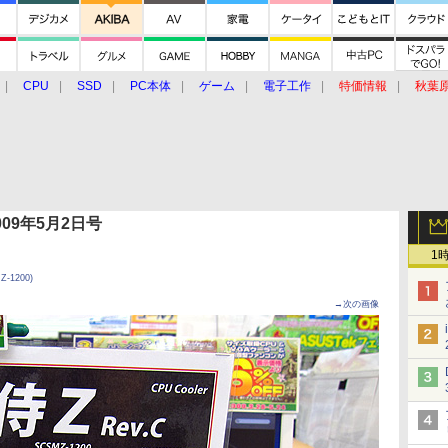
CPU
SSD
PC本体
ゲーム
電子工作
特価情報
秋葉
グルメ
イベント
価格動向
 2009年5月2日号
1
-1200)
→次の画像