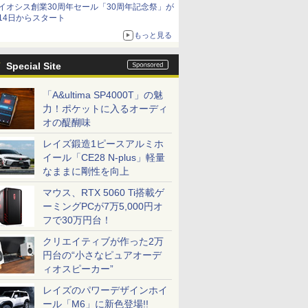
イオシス創業30周年セール「30周年記念祭」が
14日からスタート
もっと見る
Special Site
「A&ultima SP4000T」の魅
力！ポケットに入るオーディ
オの醍醐味
レイズ鍛造1ピースアルミホ
イール「CE28 N-plus」軽量
なままに剛性を向上
マウス、RTX 5060 Ti搭載ゲ
ーミングPCが7万5,000円オ
フで30万円台！
クリエイティブが作った2万
円台の“小さなピュアオーデ
ィオスピーカー”
レイズのパワーデザインホイ
ール「M6」に新色登場!!