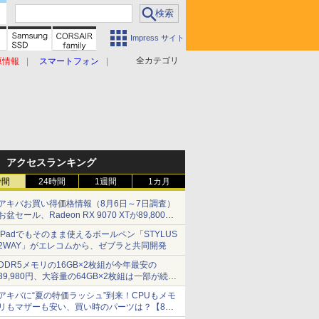
Impress サイト
全カテゴリ
原情報
スマートフォン
アクセスランキング
時間
24時間
1週間
1カ月
アキバお買い得価格情報（8月6日～7日調査）
お盆セール、Radeon RX 9070 XTが89,800
円、水平周波数24.8kHz対応の17型モニターが
iPadでもそのまま使えるボールペン「STYLUS
9,801円、暑さ指数連動セール ほか
2WAY」がエレコムから、ゼブラと共同開発
DDR5メモリの16GB×2枚組が今年最安の
39,980円、大容量の64GB×2枚組は一部が続騰
[8月前半のメモリ価格]
アキバに“夏の特価ラッシュ”到来！CPUもメモ
リもマザーも安い、買い時のパーツは？【8月7
日(金)22時配信】