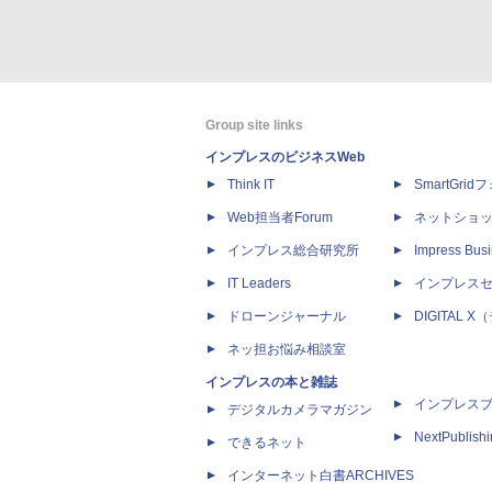
Group site links
インプレスのビジネスWeb
Think IT
SmartGri
Web担当者Forum
ネットショ
インプレス総合研究所
Impress Busi
IT Leaders
インプレス
ドローンジャーナル
DIGITAL
ネッ担お悩み相談室
インプレスの本と雑誌
インプレス
デジタルカメラマガジン
NextPublish
できるネット
インターネット白書ARCHIVES