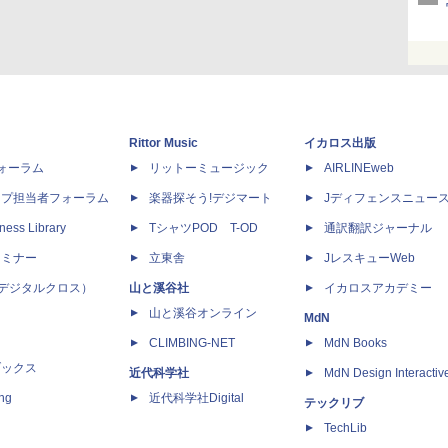
Rittor Music
イカロス出版
dフォーラム
リットーミュージック
AIRLINEweb
ップ担当者フォーラム
楽器探そう!デジマート
Jディフェンスニュー
ness Library
TシャツPOD T-OD
通訳翻訳ジャーナル
セミナー
立東舎
JレスキューWeb
 X（デジタルクロス）
山と溪谷社
イカロスアカデミー
山と溪谷オンライン
MdN
CLIMBING-NET
MdN Books
ブックス
近代科学社
MdN Design Interactiv
ing
近代科学社Digital
テックリブ
TechLib