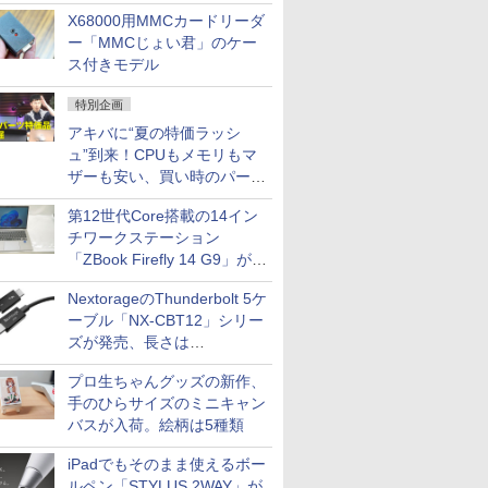
中古PCセール
X68000用MMCカードリーダ
ー「MMCじょい君」のケー
ス付きモデル
特別企画
アキバに“夏の特価ラッシ
ュ”到来！CPUもメモリもマ
ザーも安い、買い時のパーツ
は？【8月7日(金)22時配信】
第12世代Core搭載の14イン
チワークステーション
「ZBook Firefly 14 G9」が
79,800円！秋葉原で中古PC
NextorageのThunderbolt 5ケ
セール
ーブル「NX-CBT12」シリー
ズが発売、長さは
30cm/50cm/1mの3種類
プロ生ちゃんグッズの新作、
手のひらサイズのミニキャン
バスが入荷。絵柄は5種類
iPadでもそのまま使えるボー
ルペン「STYLUS 2WAY」が