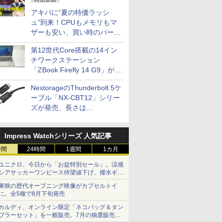
アキバに“夏の特価ラッシ
ュ”到来！CPUもメモリもマ
ザーも安い、買い時のパーツ
は？【8月7日(金)22時配信】
第12世代Core搭載の14イン
チワークステーション
「ZBook Firefly 14 G9」が
79,800円！秋葉原で中古PC
NextorageのThunderbolt 5ケ
セール
ーブル「NX-CBT12」シリー
ズが発売、長さは
30cm/50cm/1mの3種類
Impress Watchシリーズ 人気記事
時間
24時間
1週間
1カ月
ユニクロ、今日から「お盆特別セール」。涼感
シアサッカーワンピース待望値下げ、撥水ギア
ショーツは1990円に
東映の歴代オープニング映像がカプセルトイ
に。全5種で8月下旬発売
カルディ、オンライン限定「ネコバッグ＆タン
ブラーセット」を一般販売。7月の抽選販売の