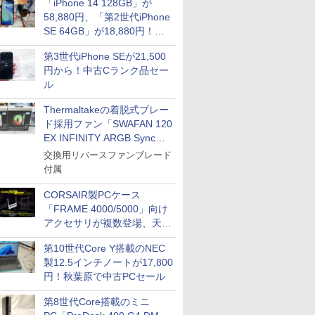
impress QuickBooks
「iPhone 14 128GB」が
58,880円、「第2世代iPhone
PUBFUN
SE 64GB」が18,880円！中
パブファンセルフ
古Bランク品セール
第3世代iPhone SEが21,500
IPGネットワーク
円から！中古Cランク品セー
TシャツPOD pTa.shop
ル
カスタム写真集POD fabli
ve
Thermaltakeの着脱式ブレー
Impress Group Publication Informa
ド採用ファン「SWAFAN 120
tion
EX INFINITY ARGB Sync」
に単品パッケージ
交換用リバースファンブレード
付属
CORSAIR製PCケース
「FRAME 4000/5000」向け
アクセサリが複数登場、天然
木製パネルや背面コネクタ対
第10世代Core Y搭載のNEC
応トレイなど
製12.5インチノートが17,800
円！秋葉原で中古PCセール
第8世代Core搭載のミニ