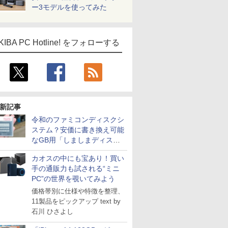
ー3モデルを使ってみた
KIBA PC Hotline! をフォローする
新記事
令和のファミコンディスクシ
ステム？安価に書き換え可能
なGB用「しましまディスク
システム」
カオスの中にも宝あり！買い
手の通販力も試される“ミニ
PC”の世界を覗いてみよう
ICE
価格帯別に仕様や特徴を整理、
天海社
11製品をピックアップ text by
石川 ひさよし
ス
Comic curea