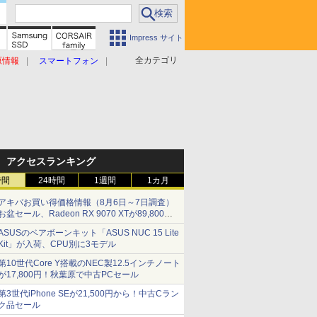
Impress サイト
全カテゴリ
原情報
スマートフォン
アクセスランキング
時間
24時間
1週間
1カ月
アキバお買い得価格情報（8月6日～7日調査）
お盆セール、Radeon RX 9070 XTが89,800
円、水平周波数24.8kHz対応の17型モニターが
ASUSのベアボーンキット「ASUS NUC 15 Lite
9,801円、暑さ指数連動セール ほか
Kit」が入荷、CPU別に3モデル
第10世代Core Y搭載のNEC製12.5インチノート
が17,800円！秋葉原で中古PCセール
第3世代iPhone SEが21,500円から！中古Cラン
ク品セール