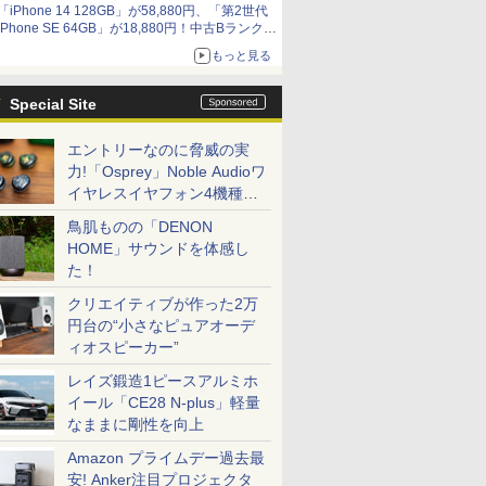
「iPhone 14 128GB」が58,880円、「第2世代
iPhone SE 64GB」が18,880円！中古Bランク品
セール
もっと見る
Special Site
エントリーなのに脅威の実
力!「Osprey」Noble Audioワ
イヤレスイヤフォン4機種を
一気に聴く
鳥肌ものの「DENON
HOME」サウンドを体感し
た！
クリエイティブが作った2万
円台の“小さなピュアオーデ
ィオスピーカー”
レイズ鍛造1ピースアルミホ
イール「CE28 N-plus」軽量
なままに剛性を向上
Amazon プライムデー過去最
安! Anker注目プロジェクタ