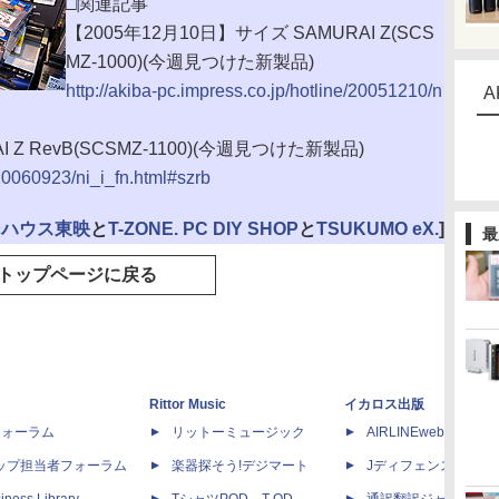
□関連記事
【2005年12月10日】サイズ SAMURAI Z(SCS
MZ-1000)(今週見つけた新製品)
http://akiba-pc.impress.co.jp/hotline/20051210/n
A
 Z RevB(SCSMZ-1100)(今週見つけた新製品)
/20060923/ni_i_fn.html#szrb
ンハウス東映
と
T-ZONE. PC DIY SHOP
と
TSUKUMO eX.
]
最
トップページに戻る
Rittor Music
イカロス出版
dフォーラム
リットーミュージック
AIRLINEweb
ップ担当者フォーラム
楽器探そう!デジマート
Jディフェンスニュー