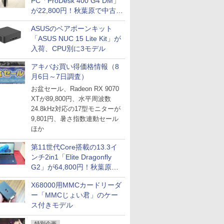
PC「ProDesk 400 G4 DM」
が22,800円！秋葉原で中古
PCセール
ASUSのベアボーンキット
「ASUS NUC 15 Lite Kit」が
入荷、CPU別に3モデル
アキバお買い得価格情報（8
月6日～7日調査）
お盆セール、Radeon RX 9070
XTが89,800円、水平周波数
24.8kHz対応の17型モニターが
9,801円、暑さ指数連動セール
ほか
第11世代Core搭載の13.3イ
ンチ2in1「Elite Dragonfly
G2」が64,800円！秋葉原で
中古PCセール
X68000用MMCカードリーダ
ー「MMCじょい君」のケー
ス付きモデル
特別企画