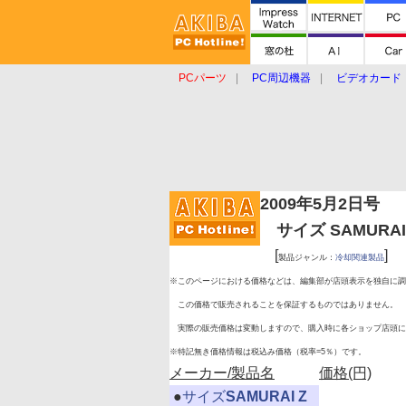
PCパーツ
PC周辺機器
ビデオカード
タブレット
おもしろグッズ
ショップ
2009年5月2日号
サイズ SAMURAI Z
[
]
製品ジャンル：
冷却関連製品
※このページにおける価格などは、編集部が店頭表示を独自に調
この価格で販売されることを保証するものではありません。
実際の販売価格は変動しますので、購入時に各ショップ店頭に
※特記無き価格情報は税込み価格（税率=5％）です。
メーカー/製品名
価格(円)
|
●
サイズ
SAMURAI Z