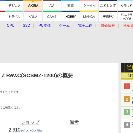
CPU
SSD
PC本体
ゲーム
電子工作
特価情報
秋葉
グルメ
イベント
価格動向
 Rev.C(SCSMZ-1200)の概要
1
査したものです。
てご確認ください。
ショップ
備考
2,610
テクノハウス東映