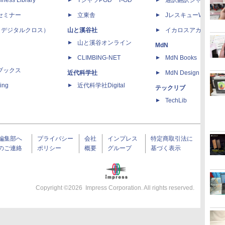
iness Library
TシャツPOD T-OD
通訳翻訳ジャーナル
セミナー
立東舎
JレスキューWeb
 X（デジタルクロス）
山と溪谷社
イカロスアカデミー
山と溪谷オンライン
MdN
CLIMBING-NET
MdN Books
ブックス
近代科学社
MdN Design Interacti
ing
近代科学社Digital
テックリブ
TechLib
編集部へ
プライバシー
会社
インプレス
特定商取引法に
のご連絡
ポリシー
概要
グループ
基づく表示
Copyright ©
2026
Impress Corporation. All rights reserved.