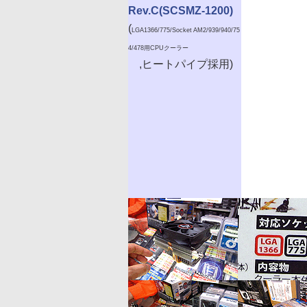
Rev.C(SCSMZ-1200)
(
LGA1366/775/Socket AM2/939/940/75
4/478用CPUクーラー
,ヒートパイプ採用)