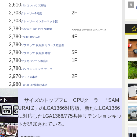
2,610
パソコンハウス東映
2,703
2F
クレバリー1号店
2,703
クレバリー インターネット館
2,780
T-ZONE. PC DIY SHOP
3F,期間限定で表示価格からさらに6％引き
2,780
4F
TSUKUMO eX.
2,780
ソフマップ 秋葉原 リユース総合館
2,780
5F
ソフマップ 秋葉原 本館
2,780
1F
ツクモパソコン本店II
2,780
パソコンショップ アーク
2,970
2F
フェイス本店
2,980
TWOTOP秋葉原本店
サイズのトップフローCPUクーラー「SAM
URAI Z」のLGA1366対応版。新たにLGA1366
に対応したLGA1366/775共用リテンションキッ
トが追加されている。