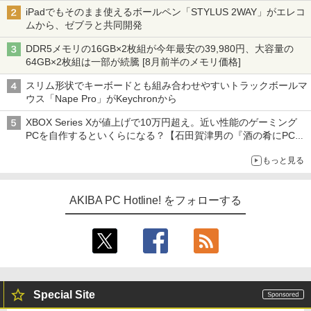
iPadでもそのまま使えるボールペン「STYLUS 2WAY」がエレコ
ムから、ゼブラと共同開発
DDR5メモリの16GB×2枚組が今年最安の39,980円、大容量の
64GB×2枚組は一部が続騰 [8月前半のメモリ価格]
スリム形状でキーボードとも組み合わせやすいトラックボールマ
ウス「Nape Pro」がKeychronから
XBOX Series Xが値上げで10万円超え。近い性能のゲーミング
PCを自作するといくらになる？【石田賀津男の『酒の肴にPCゲ
ーム』】
もっと見る
AKIBA PC Hotline! をフォローする
Special Site