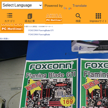
Powered by
Translate
AKIBA PC Hotline! 2009年5月2日号
カテゴリ
過去記事
検索
Impressサイト
安値のCore i7マザー発売、1.7万円
今週見つけた新製品：LGA1366マザーボード
FOXCONN FlamingBlade GTI
FOXCONN FlamingBlade
前の画像←