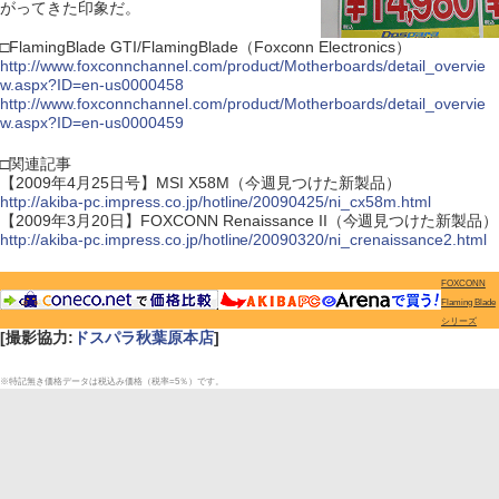
がってきた印象だ。
□FlamingBlade GTI/FlamingBlade（Foxconn Electronics）
http://www.foxconnchannel.com/product/Motherboards/detail_overvie
w.aspx?ID=en-us0000458
http://www.foxconnchannel.com/product/Motherboards/detail_overvie
w.aspx?ID=en-us0000459
□関連記事
【2009年4月25日号】MSI X58M（今週見つけた新製品）
http://akiba-pc.impress.co.jp/hotline/20090425/ni_cx58m.html
【2009年3月20日】FOXCONN Renaissance II（今週見つけた新製品）
http://akiba-pc.impress.co.jp/hotline/20090320/ni_crenaissance2.html
FOXCONN
Flaming Blade
シリーズ
[撮影協力:
ドスパラ秋葉原本店
]
※特記無き価格データは税込み価格（税率=5％）です。