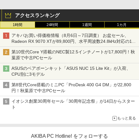
アクセスランキング
1時間
24時間
1週間
1カ月
アキバお買い得価格情報（8月6日～7日調査） お盆セール、
Radeon RX 9070 XTが89,800円、水平周波数24.8kHz対応の17
型モニターが9,801円、暑さ指数連動セール ほか
第10世代Core Y搭載のNEC製12.5インチノートが17,800円！秋
葉原で中古PCセール
ASUSのベアボーンキット「ASUS NUC 15 Lite Kit」が入荷、
CPU別に3モデル
第8世代Core搭載のミニPC「ProDesk 400 G4 DM」が22,800
円！秋葉原で中古PCセール
イオシス創業30周年セール「30周年記念祭」が14日からスター
ト
もっと見る
AKIBA PC Hotline! をフォローする