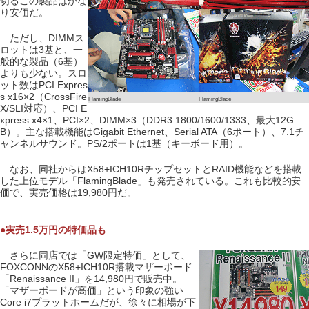
切るこの製品はかな
り安価だ。
ただし、DIMMス
ロットは3基と、一
般的な製品（6基）
よりも少ない。スロ
ット数はPCI Expres
s x16×2（CrossFire
FlamingBlade
FlamingBlade
X/SLI対応）、PCI E
xpress x4×1、PCI×2、DIMM×3（DDR3 1800/1600/1333、最大12G
B）。主な搭載機能はGigabit Ethernet、Serial ATA（6ポート）、7.1チ
ャンネルサウンド。PS/2ポートは1基（キーボード用）。
なお、同社からはX58+ICH10RチップセットとRAID機能などを搭載
した上位モデル「FlamingBlade」も発売されている。これも比較的安
価で、実売価格は19,980円だ。
●実売1.5万円の特価品も
さらに同店では「GW限定特価」として、
FOXCONNのX58+ICH10R搭載マザーボード
「Renaissance II」を14,980円で販売中。
「マザーボードが高価」という印象の強い
Core i7プラットホームだが、徐々に相場が下