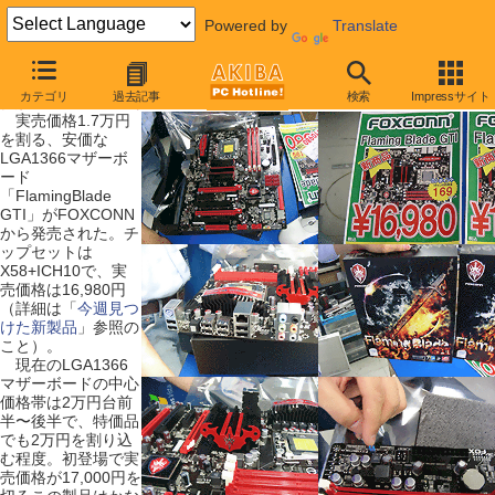
Powered by
Translate
【 2009年5月2日号 】
カテゴリ
過去記事
検索
Impressサイト
安値のCore i7マザー発売、1.7万円
実売価格1.7万円
を割る、安価な
LGA1366マザーボ
ード
「FlamingBlade
GTI」がFOXCONN
から発売された。チ
ップセットは
X58+ICH10で、実
売価格は16,980円
（詳細は「
今週見つ
けた新製品
」参照の
こと）。
現在のLGA1366
マザーボードの中心
価格帯は2万円台前
半〜後半で、特価品
でも2万円を割り込
む程度。初登場で実
売価格が17,000円を