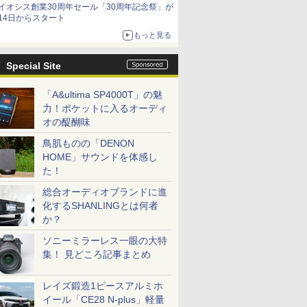
イオシス創業30周年セール「30周年記念祭」が
価格]
14日からスタート
もっと見る
Special Site
「A&ultima SP4000T」の魅
力！ポケットに入るオーディ
オの醍醐味
鳥肌ものの「DENON
HOME」サウンドを体感し
た！
総合オーディオブランドに進
化するSHANLINGとは何者
か？
ソニーミラーレス一眼の大特
集！ 見どころ記事まとめ
レイズ鍛造1ピースアルミホ
イール「CE28 N-plus」軽量