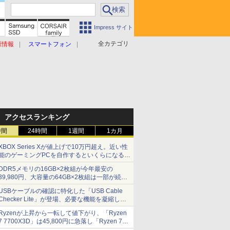
Impress サイト
全カテゴリ
原情報
スマートフォン
アクセスランキング
時間
24時間
1週間
1カ月
XBOX Series Xが値上げで10万円超え。近い性
能のゲーミングPCを自作するといくらになる？
【石田賀津男の『酒の肴にPCゲーム』】
DDR5メモリの16GB×2枚組が今年最安の
39,980円、大容量の64GB×2枚組は一部が続騰
[8月前半のメモリ価格]
USBケーブルの確認に特化した「USB Cable
Checker Lite」が登場、必要な機能を凝縮しコ
ンパクトに 7日発売
Ryzenが上昇から一転して値下がり、「Ryzen
7 7700X3D」は45,800円に急落し「Ryzen 7
7800X3D」との価格逆転解消 [8月前半のCPU