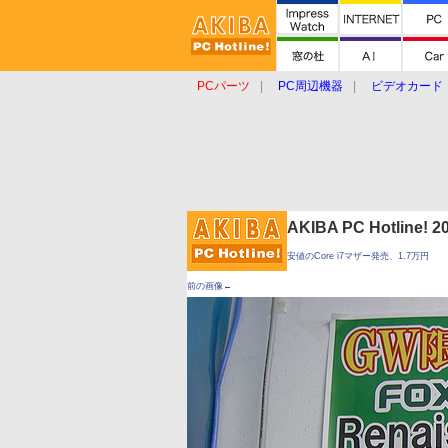
PCパーツ
PC周辺機器
ビデオカード
タブレット
おもしろグッズ
ショップ
AKIBA PC Hotline!
安値のCore i7マザー発売、1.7万円
前の画像←