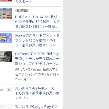
らスタート
相場調査
DDR5メモリの16GB×2枚組
が今年最安の39,980円、大容
量の64GB×2枚組は一部が続
騰 [8月前半のメモリ価格]
Xiaomiのスマートフォン・タ
ブレットなどが最大30%オ
フ！楽天お買い物マラソン
GeForce RTX 5070 Ti以上は
安価なモデルが売り切れ。一
部ショップがビデオカードの
購入制限を実施したニュース
AKIBA PC Hotline! 先週のアク
が注目を集める
セスランキング 26年7月27日～
26年8月3日
買い回りでAppleギフトカー
ドもお得！楽天市場お買い物
マラソン
買い回りでGoogle Playギフ