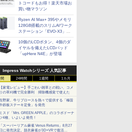
トコードもお得！楽天市場お
買い物マラソン
Ryzen AI Max+ 395やメモリ
128GB搭載のスリムAIワーク
ステーション「EVO-X3」が
GMKtecから
10個のLCDボタン、4個のダ
イヤルを備えたLCDパッド
「upHere N4E」が登場
Impress Watchシリーズ 人気記事
時間
24時間
1週間
1カ月
【家電レビュー】手ごわい雑草との戦い、コメ
リの草刈機で完全勝利 掃除機感覚で使えた
吉野家、牛リブロースを熱々で提供する「極旨
牛鉄板ステーキ定食」を発売
ミスド「Mrs. GREEN APPLE」のコラボドーナ
ツ4種、いよいよ発売！
「スーパーリアル麻雀 Venus Returns」8月27
日に発売決定。脱衣麻雀が3D×VRで復活