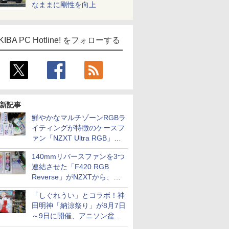
なままに剛性を向上
KIBA PC Hotline! をフォローする
新記事
鮮やかなマルチゾーンRGBラ
イティングが特徴のケースフ
ァン「NZXT Ultra RGB」が
発売、計8製品
140mmリバースファンを3つ
連結させた「F420 RGB
Reverse」がNZXTから、単
一フレーム採用
「しぐれうい」とコラボ！神
田明神「納涼祭り」が8月7日
～9日に開催、アニソン盆踊
りや屋台グルメなどもあり