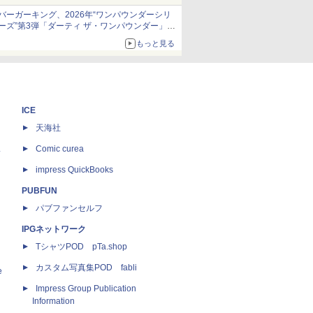
発売から2週間は20%オフになるセールが実施
バーガーキング、2026年“ワンパウンダーシリ
ーズ”第3弾「ダーティ ザ・ワンパウンダー」を
8月7日発売
もっと見る
「特製ガーリックマヨソース」を使用した超大
型チーズバーガー
ICE
天海社
ス
Comic curea
impress QuickBooks
PUBFUN
パブファンセルフ
IPGネットワーク
TシャツPOD pTa.shop
カスタム写真集POD fabli
e
Impress Group Publication
Information