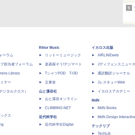
Rittor Music
イカロス出版
dフォーラム
リットーミュージック
AIRLINEweb
ップ担当者フォーラム
楽器探そう!デジマート
Jディフェンスニュー
ness Library
TシャツPOD T-OD
通訳翻訳ジャーナル
セミナー
立東舎
JレスキューWeb
 X（デジタルクロス）
山と溪谷社
イカロスアカデミー
山と溪谷オンライン
MdN
CLIMBING-NET
MdN Books
ブックス
近代科学社
MdN Design Interactiv
ing
近代科学社Digital
テックリブ
TechLib