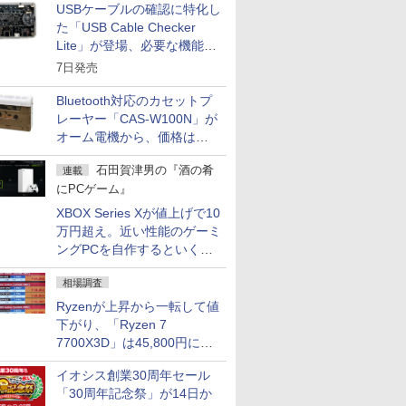
USBケーブルの確認に特化し
た「USB Cable Checker
Lite」が登場、必要な機能を
凝縮しコンパクトに
7日発売
Bluetooth対応のカセットプ
レーヤー「CAS-W100N」が
オーム電機から、価格は
5,940円
石田賀津男の『酒の肴
連載
にPCゲーム』
XBOX Series Xが値上げで10
万円超え。近い性能のゲーミ
ングPCを自作するといくら
になる？
相場調査
Ryzenが上昇から一転して値
下がり、「Ryzen 7
7700X3D」は45,800円に急
落し「Ryzen 7 7800X3D」
イオシス創業30周年セール
との価格逆転解消 [8月前半の
「30周年記念祭」が14日か
CPU価格]