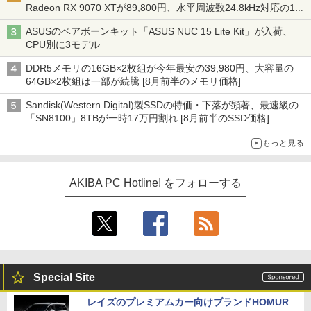
Radeon RX 9070 XTが89,800円、水平周波数24.8kHz対応の17
型モニターが9,801円、暑さ指数連動セール ほか
ASUSのベアボーンキット「ASUS NUC 15 Lite Kit」が入荷、
CPU別に3モデル
DDR5メモリの16GB×2枚組が今年最安の39,980円、大容量の
64GB×2枚組は一部が続騰 [8月前半のメモリ価格]
Sandisk(Western Digital)製SSDの特価・下落が顕著、最速級の
「SN8100」8TBが一時17万円割れ [8月前半のSSD価格]
もっと見る
AKIBA PC Hotline! をフォローする
Special Site
レイズのプレミアムカー向けブランドHOMUR