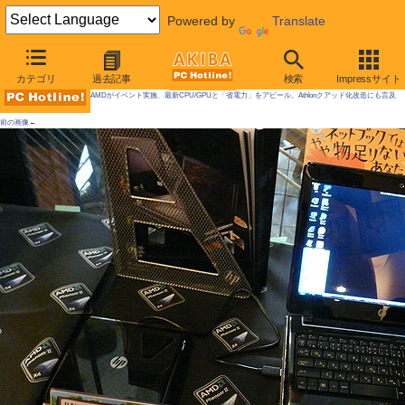
Powered by
Translate
AKIBA PC Hotline! 2009年5月2日号
カテゴリ
過去記事
検索
Impressサイト
AMDがイベント実施、最新CPU/GPUと「省電力」をアピール。Athlonクアッド化改造にも言及
前の画像←