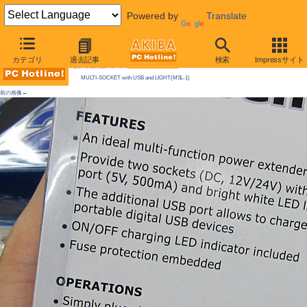
Powered by
Translate
AKIBA PC Hotline! 2009年5月23日号
カテゴリ
過去記事
検索
Impressサイト
今週見つけた新製品：モバイル機器/関連製品
MULTI-SOCKET with USB and LIGHT(MSL-1)
前の画像←