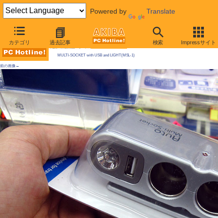
Powered by
Translate
AKIBA PC Hotline! 2009年5月23日号
カテゴリ
過去記事
検索
Impressサイト
今週見つけた新製品：モバイル機器/関連製品
MULTI-SOCKET with USB and LIGHT(MSL-1)
前の画像←