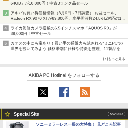
64GB」が18,880円！中古Bランク品セール
アキバお買い得価格情報（8月6日～7日調査） お盆セール、
Radeon RX 9070 XTが89,800円、水平周波数24.8kHz対応の17
型モニターが9,801円、暑さ指数連動セール ほか
ライカ監修カメラ搭載の6.5インチスマホ「AQUOS R9」が
39,000円！中古セール
カオスの中にも宝あり！買い手の通販力も試される“ミニPC”の
世界を覗いてみよう 価格帯別に仕様や特徴を整理、11製品をピ
ックアップ text by 石川 ひさよし
もっと見る
AKIBA PC Hotline! をフォローする
Special Site
ソニーミラーレス一眼の大特集！ 見どころ記事