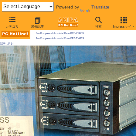
Powered by
Translate
AKIBA PC Hotline! 2009年5月23日号
カテゴリ
過去記事
検索
Impressサイト
今週見つけた新製品：リムーバブルHDDケース/外付けケースほか
Pro Computers＆Industrial Case CRS-2136SS
Pro Computers＆Industrial Case CRS-3146SS
[記事に戻る]