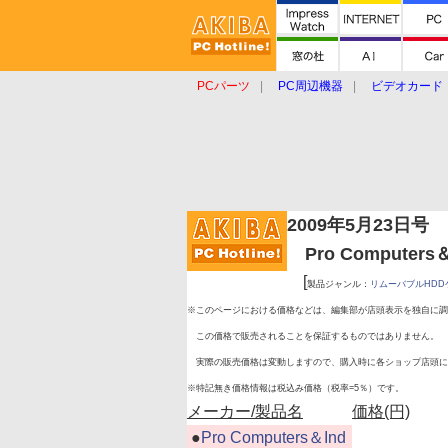
PCパーツ
PC周辺機器
ビデオカード
タブレット
おもしろグッズ
ショップ
2009年5月23日号
Pro Computers＆
[
製品ジャンル：
リムーバブルHDD
※このページにおける価格などは、編集部が店頭表示を独自に調
この価格で販売されることを保証するものではありません。
実際の販売価格は変動しますので、購入時に各ショップ店頭に
※特記無き価格情報は税込み価格（税率=5％）です。
メーカー/製品名
価格(円)
|
●
Pro Computers＆Ind