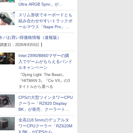
Ultra ARGB Sync」が
Thermaltakeから
スリム形状でキーボードとも
組み合わせやすいトラックボ
ールマウス「Nape Pro」が
Keychronから
キバお買い得価格情報（速報版）
 調査日：2026年8月6日 】
Intel Z890/B860マザーの購
入でゲームがもらえるバンド
ルキャンペーン
『Dying Light: The Beast』
『HITMAN 3』『Civ VII』の3
タイトルから選べる
CPSの大型ツインタワーCPU
クーラー「RZ820 Display
BK」が発売、クーラートッ
プに5インチ液晶搭載
全高118.5mmのデュアルタ
ワーCPUクーラー「RZ620M
X BK」がCPSから