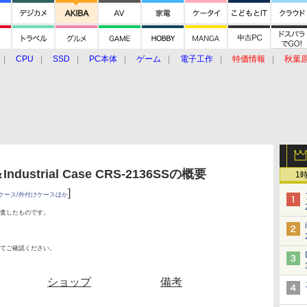
CPU
SSD
PC本体
ゲーム
電子工作
特価情報
秋葉
グルメ
イベント
価格動向
Industrial Case CRS-2136SSの概要
1
]
ケース/外付けケースほか
査したものです。
てご確認ください。
ショップ
備考