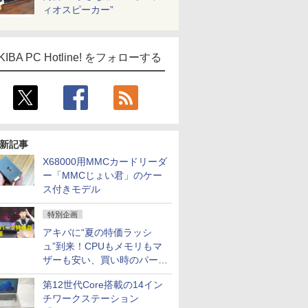
ィオスピーカー”
KIBA PC Hotline! をフォローする
新記事
X68000用MMCカードリーダ
ー「MMCじょい君」のケー
ス付きモデル
特別企画
アキバに“夏の特価ラッシ
ICE
ュ”到来！CPUもメモリもマ
天海社
ザーも安い、買い時のパーツ
は？【8月7日(金)22時配信】
ス
Comic curea
第12世代Core搭載の14イン
impress QuickBooks
チワークステーション