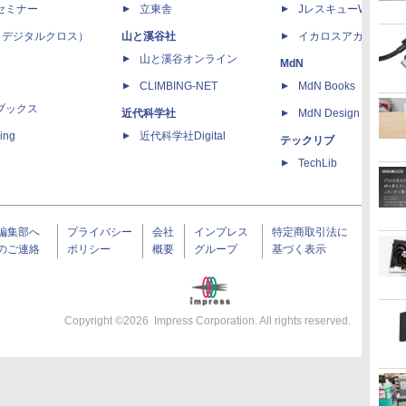
セミナー
立東舎
JレスキューWeb
 X（デジタルクロス）
山と溪谷社
イカロスアカデミー
山と溪谷オンライン
MdN
CLIMBING-NET
MdN Books
ブックス
近代科学社
MdN Design Interacti
ing
近代科学社Digital
テックリブ
TechLib
編集部へ
プライバシー
会社
インプレス
特定商取引法に
のご連絡
ポリシー
概要
グループ
基づく表示
Copyright ©
2026
Impress Corporation. All rights reserved.