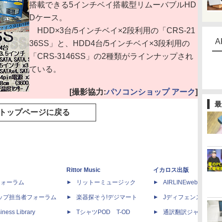
搭載できる5インチベイ搭載型リムーバブルHD
Dケース。
HDD×3台/5インチベイ×2段利用の「CRS-21
A
36SS」と、HDD4台/5インチベイ×3段利用の
「CRS-3146SS」の2種類がラインナップされ
ている。
[撮影協力:
パソコンショップ アーク
]
最
トップページに戻る
Rittor Music
イカロス出版
dフォーラム
リットーミュージック
AIRLINEweb
ップ担当者フォーラム
楽器探そう!デジマート
Jディフェンスニュー
iness Library
TシャツPOD T-OD
通訳翻訳ジャーナル