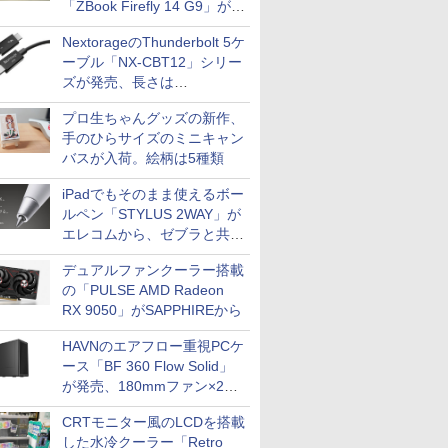
「ZBook Firefly 14 G9」が
PUBFUN
79,800円！秋葉原で中古PC
パブファンセルフ
NextorageのThunderbolt 5ケ
セール
ーブル「NX-CBT12」シリー
IPGネットワーク
ズが発売、長さは
TシャツPOD pTa.shop
30cm/50cm/1mの3種類
プロ生ちゃんグッズの新作、
カスタム写真集POD fabli
ve
手のひらサイズのミニキャン
Impress Group Publication Informa
バスが入荷。絵柄は5種類
tion
iPadでもそのまま使えるボー
ルペン「STYLUS 2WAY」が
エレコムから、ゼブラと共同
開発
デュアルファンクーラー搭載
の「PULSE AMD Radeon
RX 9050」がSAPPHIREから
HAVNのエアフロー重視PCケ
ース「BF 360 Flow Solid」
が発売、180mmファン×2搭
載
CRTモニター風のLCDを搭載
した水冷クーラー「Retro