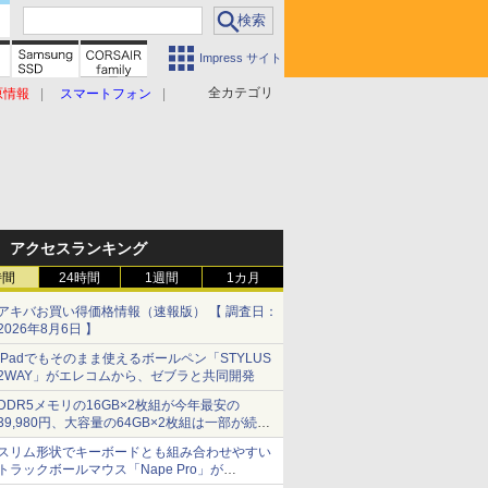
Impress サイト
全カテゴリ
原情報
スマートフォン
アクセスランキング
時間
24時間
1週間
1カ月
アキバお買い得価格情報（速報版） 【 調査日：
2026年8月6日 】
iPadでもそのまま使えるボールペン「STYLUS
2WAY」がエレコムから、ゼブラと共同開発
DDR5メモリの16GB×2枚組が今年最安の
39,980円、大容量の64GB×2枚組は一部が続騰
[8月前半のメモリ価格]
スリム形状でキーボードとも組み合わせやすい
トラックボールマウス「Nape Pro」が
Keychronから