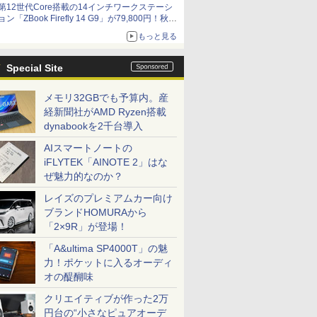
第12世代Core搭載の14インチワークステーシ
ョン「ZBook Firefly 14 G9」が79,800円！秋葉
原で中古PCセール
もっと見る
Special Site
メモリ32GBでも予算内。産
経新聞社がAMD Ryzen搭載
dynabookを2千台導入
AIスマートノートの
iFLYTEK「AINOTE 2」はな
ぜ魅力的なのか？
レイズのプレミアムカー向け
ブランドHOMURAから
「2×9R」が登場！
「A&ultima SP4000T」の魅
力！ポケットに入るオーディ
オの醍醐味
クリエイティブが作った2万
円台の“小さなピュアオーデ