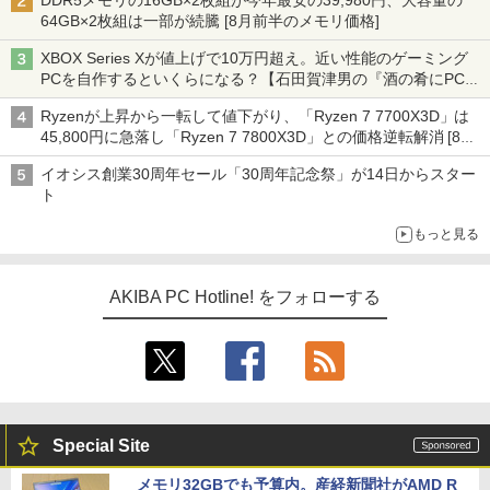
DDR5メモリの16GB×2枚組が今年最安の39,980円、大容量の
64GB×2枚組は一部が続騰 [8月前半のメモリ価格]
XBOX Series Xが値上げで10万円超え。近い性能のゲーミング
PCを自作するといくらになる？【石田賀津男の『酒の肴にPCゲ
ーム』】
Ryzenが上昇から一転して値下がり、「Ryzen 7 7700X3D」は
45,800円に急落し「Ryzen 7 7800X3D」との価格逆転解消 [8月
前半のCPU価格]
イオシス創業30周年セール「30周年記念祭」が14日からスター
ト
もっと見る
AKIBA PC Hotline! をフォローする
Special Site
メモリ32GBでも予算内。産経新聞社がAMD R