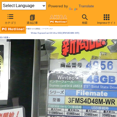
Powered by
Translate
AKIBA PC Hotline! 2009年5月23日号
カテゴリ
過去記事
検索
Impressサイト
ExpressCard/34対応の高速SSDが登場、リード100MB/s超
今週見つけた新製品：ハードディスク
Wintec ExpressCard 34 Ultra SSD(3FMS4D48M-WR)
前の画像←