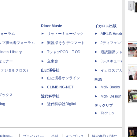
Rittor Music
イカロス出版
dフォーラム
リットーミュージック
AIRLINEweb
ップ担当者フォーラム
楽器探そう!デジマート
Jディフェンスニュー
iness Library
TシャツPOD T-OD
通訳翻訳ジャーナル
セミナー
立東舎
JレスキューWeb
 X（デジタルクロス）
山と溪谷社
イカロスアカデミー
山と溪谷オンライン
MdN
CLIMBING-NET
MdN Books
ブックス
近代科学社
MdN Design Interacti
ing
近代科学社Digital
テックリブ
TechLib
編集部へ
プライバシー
会社
インプレス
特定商取引法に