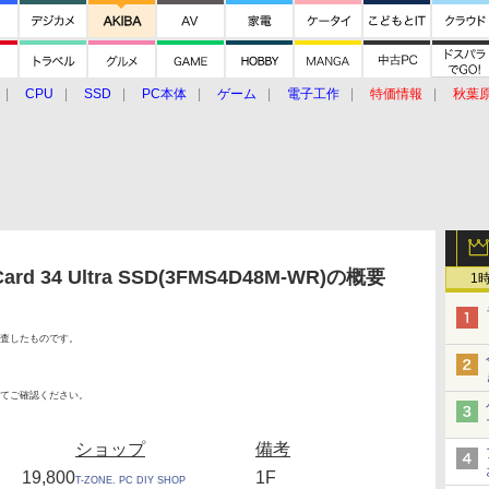
CPU
SSD
PC本体
ゲーム
電子工作
特価情報
秋葉
グルメ
イベント
価格動向
ard 34 Ultra SSD(3FMS4D48M-WR)の概要
1
査したものです。
てご確認ください。
ショップ
備考
19,800
1F
T-ZONE. PC DIY SHOP