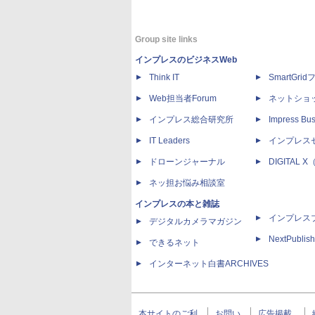
Group site links
インプレスのビジネスWeb
Think IT
SmartGri
Web担当者Forum
ネットショ
インプレス総合研究所
Impress Bus
IT Leaders
インプレス
ドローンジャーナル
DIGITAL
ネッ担お悩み相談室
インプレスの本と雑誌
インプレス
デジタルカメラマガジン
NextPublish
できるネット
インターネット白書ARCHIVES
本サイトのご利
お問い
広告掲載