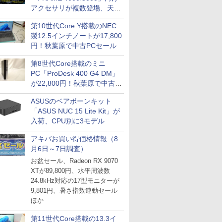
アクセサリが複数登場、天然
木製パネルや背面コネクタ対
第10世代Core Y搭載のNEC
応トレイなど
製12.5インチノートが17,800
円！秋葉原で中古PCセール
第8世代Core搭載のミニ
PC「ProDesk 400 G4 DM」
が22,800円！秋葉原で中古
PCセール
ASUSのベアボーンキット
「ASUS NUC 15 Lite Kit」が
入荷、CPU別に3モデル
アキバお買い得価格情報（8
月6日～7日調査）
お盆セール、Radeon RX 9070
XTが89,800円、水平周波数
24.8kHz対応の17型モニターが
9,801円、暑さ指数連動セール
ほか
第11世代Core搭載の13.3イ