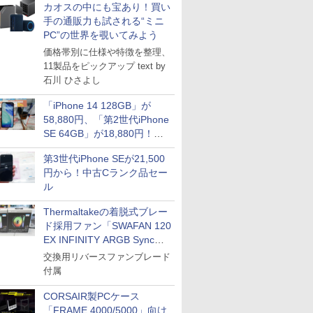
カオスの中にも宝あり！買い
手の通販力も試される“ミニ
PC”の世界を覗いてみよう
価格帯別に仕様や特徴を整理、
ICE
11製品をピックアップ text by
天海社
石川 ひさよし
ス
Comic curea
「iPhone 14 128GB」が
impress QuickBooks
58,880円、「第2世代iPhone
SE 64GB」が18,880円！中
PUBFUN
古Bランク品セール
パブファンセルフ
第3世代iPhone SEが21,500
円から！中古Cランク品セー
IPGネットワーク
ル
TシャツPOD pTa.shop
Thermaltakeの着脱式ブレー
カスタム写真集POD fabli
ve
ド採用ファン「SWAFAN 120
Impress Group Publication Informa
EX INFINITY ARGB Sync」
tion
に単品パッケージ
交換用リバースファンブレード
付属
CORSAIR製PCケース
「FRAME 4000/5000」向け