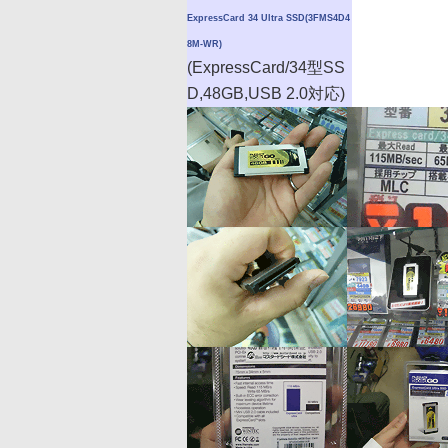
ExpressCard 34 Ultra SSD(3FMS4D4
8M-WR)
(ExpressCard/34型SS
D,48GB,USB 2.0対応)