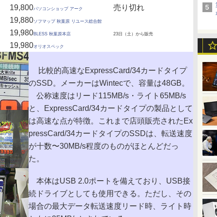
19,800
売り切れ
パソコンショップ アーク
19,880
ソフマップ 秋葉原 リユース総合館
19,980
BLESS 秋葉原本店
23日（土）から販売
19,980
オリオスペック
比較的高速なExpressCard/34カードタイプ
のSSD。メーカーはWintecで、容量は48GB。
公称速度はリード115MB/s・ライト65MB/s
と、ExpressCard/34カードタイプの製品として
は高速な点が特徴。これまで店頭販売されたEx
pressCard/34カードタイプのSSDは、転送速度
が十数〜30MB/s程度のものがほとんどだっ
た。
本体はUSB 2.0ポートを備えており、USB接
続ドライブとしても使用できる。ただし、その
場合の最大データ転送速度リード時、ライト時