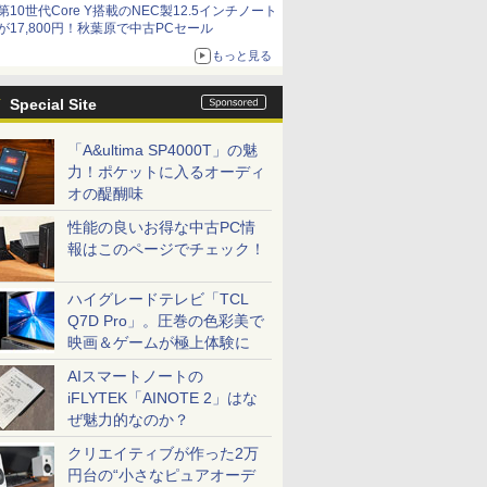
第10世代Core Y搭載のNEC製12.5インチノート
9,801円、暑さ指数連動セール ほか
が17,800円！秋葉原で中古PCセール
もっと見る
Special Site
「A&ultima SP4000T」の魅
力！ポケットに入るオーディ
オの醍醐味
性能の良いお得な中古PC情
報はこのページでチェック！
ハイグレードテレビ「TCL
Q7D Pro」。圧巻の色彩美で
映画＆ゲームが極上体験に
AIスマートノートの
iFLYTEK「AINOTE 2」はな
ぜ魅力的なのか？
クリエイティブが作った2万
円台の“小さなピュアオーデ