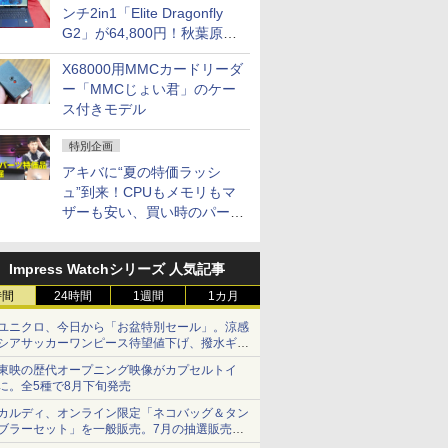
ンチ2in1「Elite Dragonfly
G2」が64,800円！秋葉原で
中古PCセール
X68000用MMCカードリーダ
ー「MMCじょい君」のケー
ス付きモデル
特別企画
アキバに“夏の特価ラッシ
ュ”到来！CPUもメモリもマ
ザーも安い、買い時のパーツ
は？【8月7日(金)22時配信】
Impress Watchシリーズ 人気記事
時間
24時間
1週間
1カ月
ユニクロ、今日から「お盆特別セール」。涼感
シアサッカーワンピース待望値下げ、撥水ギア
ショーツは1990円に
東映の歴代オープニング映像がカプセルトイ
に。全5種で8月下旬発売
カルディ、オンライン限定「ネコバッグ＆タン
ブラーセット」を一般販売。7月の抽選販売の
当選無効分