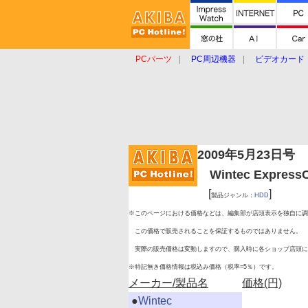
PCパーツ
PC周辺機器
ビデオカード
タブレット
おもしろグッズ
ショップ
2009年5月23日号
Wintec ExpressC
[
]
製品ジャンル：
HDD
※このページにおける価格などは、編集部が店頭表示を独自に調
この価格で販売されることを保証するものではありません。
実際の販売価格は変動しますので、購入時に各ショップ店頭に
※特記無き価格情報は税込み価格（税率=5％）です。
メーカー/製品名
価格(円)
|
●
Wintec