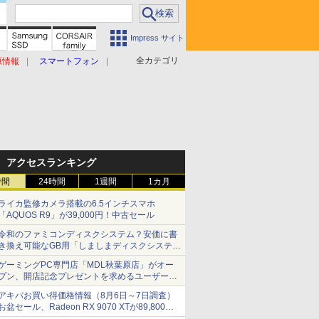
Impress サイト
全カテゴリ
原情報
スマートフォン
アクセスランキング
時間
24時間
1週間
1カ月
ライカ監修カメラ搭載の6.5インチスマホ
「AQUOS R9」が39,000円！中古セール
令和のファミコンディスクシステム？安価に書
き換え可能なGB用「しましまディスクシステ
ム」
ゲーミングPC専門店「MDL秋葉原店」がオー
プン、開店記念プレゼントを求めるユーザーが
押し寄せ長蛇の列に
アキバお買い得価格情報（8月6日～7日調査）
お盆セール、Radeon RX 9070 XTが89,800
円、水平周波数24.8kHz対応の17型モニターが