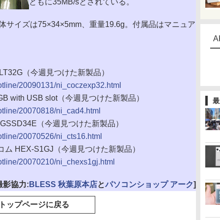
ともに35MB/sとされている。
イズは75×34×5mm、重量19.6g。付属品はマニュア
A
PSLT32G（今週見つけた新製品）
/hotline/20090131/ni_coczexp32.html
4GB with USB slot（今週見つけた新製品）
最
hotline/20070818/ni_cad4.html
TS16GSSD34E（今週見つけた新製品）
hotline/20070526/ni_cts16.html
コム HEX-S1GJ（今週見つけた新製品）
hotline/20070210/ni_chexs1gj.html
撮影協力:
BLESS 秋葉原本店
と
パソコンショップ アーク
]
トップページに戻る