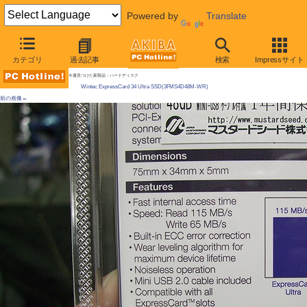
Powered by
Translate
AKIBA PC Hotline! 2009年5月23日号
カテゴリ
過去記事
検索
Impressサイト
ExpressCard/34対応の高速SSDが登場、リード100MB/s超
今週見つけた新製品：ハードディスク
Wintec ExpressCard 34 Ultra SSD(3FMS4D48M-WR)
前の画像←