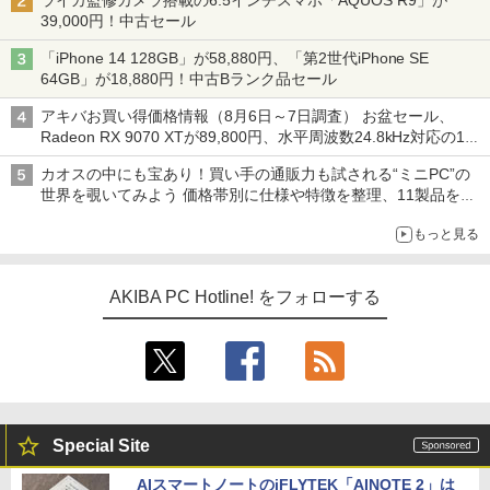
ライカ監修カメラ搭載の6.5インチスマホ「AQUOS R9」が
39,000円！中古セール
「iPhone 14 128GB」が58,880円、「第2世代iPhone SE
64GB」が18,880円！中古Bランク品セール
アキバお買い得価格情報（8月6日～7日調査） お盆セール、
Radeon RX 9070 XTが89,800円、水平周波数24.8kHz対応の17
型モニターが9,801円、暑さ指数連動セール ほか
カオスの中にも宝あり！買い手の通販力も試される“ミニPC”の
世界を覗いてみよう 価格帯別に仕様や特徴を整理、11製品をピ
ックアップ text by 石川 ひさよし
もっと見る
AKIBA PC Hotline! をフォローする
Special Site
AIスマートノートのiFLYTEK「AINOTE 2」は