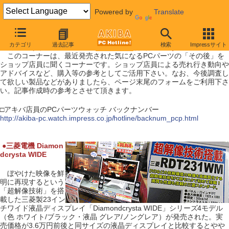
Powered by
Translate
【 2009年5月30日号 】
カテゴリ
過去記事
検索
Impressサイト
アキバ店員のPCパーツウォッチ（ 超解像液晶 ）
このコーナーは、最近発売された気になるPCパーツの「その後」を
ショップ店員に聞くコーナーです。ショップ店員による売れ行き動向や
アドバイスなど、購入等の参考としてご活用下さい。なお、今後調査し
て欲しい製品などがありましたら、ページ末尾のフォームをご利用下さ
い。記事作成時の参考とさせて頂きます。
□アキバ店員のPCパーツウォッチ バックナンバー
http://akiba-pc.watch.impress.co.jp/hotline/backnum_pcp.html
|
●
三菱電機 Diamon
dcrysta WIDE
ぼやけた映像を鮮
明に再現するという
「超解像技術」を搭
載した三菱製23イン
チワイド液晶ディスプレイ「Diamondcrysta WIDE」シリーズ4モデル
（色 ホワイト/ブラック・液晶 グレア/ノングレア）が発売された。実
売価格が3.6万円前後と同サイズの液晶ディスプレイと比較するとやや