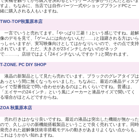
で実機を触ってから購入を決めるというケースが多かったんだと思いま
すよ。ちなみに、当店では自作パーツ一式やショップブランドPCと一
緒に購入される人もいますね。
TWO-TOP秋葉原本店
一言でいうと売れてます。｢やっぱり三菱！｣という感じですね。超解
像のデモを見て、｢ゲームには向かないんだ……｣と躊躇される方はいら
っしゃいますが、実写映像向けとしてはかなりいいので、その点で支持
されています。ただ、大きさが23インチしかないのがネック
で………。店頭ではよく｢24インチないんですか？｣と聞かれます。
T-ZONE. PC DIY SHOP
液晶の新製品として見たら売れています。ブラックのグレアタイプは
あっという間に無くなっちゃいました。ちなみに、最近の液晶ディスプ
レイで型番指定で問い合わせがあるのはこれくらいですね。普通は、
「エイサーの24インチ」という風にメーカーと液晶サイズで聞いてく
る場合がほとんどですからね。
ZOA 秋葉原本店
売れ行きはかなり良いですね。最近の液晶は突出した機能が無かった
ので、久しぶりの新機能搭載製品ということで良く売れています。同時
発売された超解像技術非搭載モデルの動きがあまりよくない点からも、
これはうかがい知れますね。