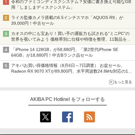
令和のファミコンディスクシステム？安価に書き換え可能なGB
用「しましまディスクシステム」
ライカ監修カメラ搭載の6.5インチスマホ「AQUOS R9」が
39,000円！中古セール
カオスの中にも宝あり！買い手の通販力も試される“ミニPC”の
世界を覗いてみよう 価格帯別に仕様や特徴を整理、11製品をピ
ックアップ text by 石川 ひさよし
「iPhone 14 128GB」が58,880円、「第2世代iPhone SE
64GB」が18,880円！中古Bランク品セール
アキバお買い得価格情報（8月6日～7日調査） お盆セール、
Radeon RX 9070 XTが89,800円、水平周波数24.8kHz対応の17
型モニターが9,801円、暑さ指数連動セール ほか
もっと見る
AKIBA PC Hotline! をフォローする