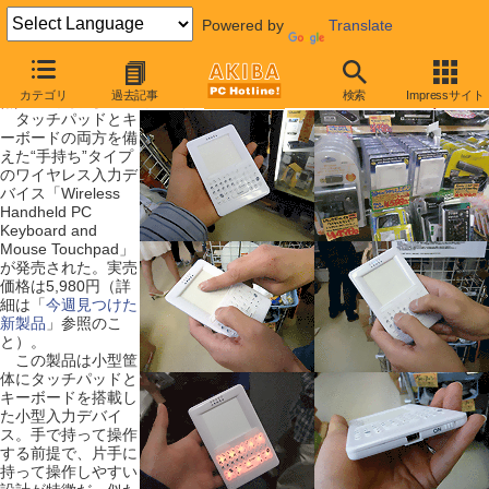
Powered by
Translate
【 2009年5月30日号 】
カテゴリ
過去記事
検索
Impressサイト
無線の手持ちパッド＋キーボード発売、TVパソコン向け？
タッチパッドとキ
ーボードの両方を備
えた“手持ち”タイプ
のワイヤレス入力デ
バイス「Wireless
Handheld PC
Keyboard and
Mouse Touchpad」
が発売された。実売
価格は5,980円（詳
細は「
今週見つけた
新製品
」参照のこ
と）。
この製品は小型筐
体にタッチパッドと
キーボードを搭載し
た小型入力デバイ
ス。手で持って操作
する前提で、片手に
持って操作しやすい