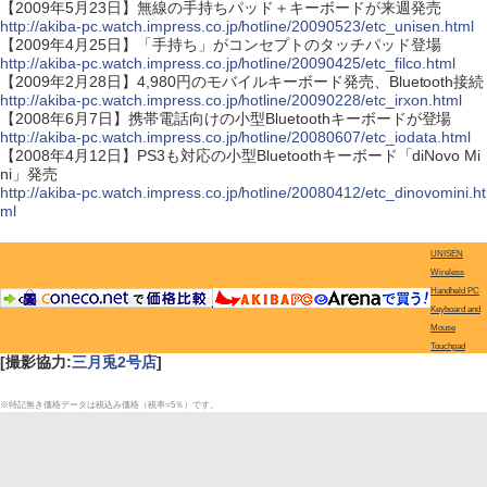
【2009年5月23日】無線の手持ちパッド＋キーボードが来週発売
http://akiba-pc.watch.impress.co.jp/hotline/20090523/etc_unisen.html
【2009年4月25日】「手持ち」がコンセプトのタッチパッド登場
http://akiba-pc.watch.impress.co.jp/hotline/20090425/etc_filco.html
【2009年2月28日】4,980円のモバイルキーボード発売、Bluetooth接続
http://akiba-pc.watch.impress.co.jp/hotline/20090228/etc_irxon.html
【2008年6月7日】携帯電話向けの小型Bluetoothキーボードが登場
http://akiba-pc.watch.impress.co.jp/hotline/20080607/etc_iodata.html
【2008年4月12日】PS3も対応の小型Bluetoothキーボード「diNovo Mi
ni」発売
http://akiba-pc.watch.impress.co.jp/hotline/20080412/etc_dinovomini.ht
ml
UNISEN
Wireless
Handheld PC
Keyboard and
Mouse
Touchpad
[撮影協力:
三月兎2号店
]
※特記無き価格データは税込み価格（税率=5％）です。