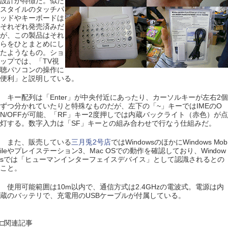
設計が特徴だ。似た
スタイルのタッチパ
ッドやキーボードは
それぞれ発売済みだ
が、この製品はそれ
らをひとまとめにし
たようなもの。ショ
ップでは、「TV視
聴パソコンの操作に
便利」と説明している。
キー配列は「Enter」が中央付近にあったり、カーソルキーが左右2個
ずつ分かれていたりと特殊なものだが、左下の「~」キーではIMEのO
N/OFFが可能、「RF」キー2度押しでは内蔵バックライト（赤色）が点
灯する。数字入力は「SF」キーとの組み合わせで行なう仕組みだ。
また、販売している
三月兎2号店
ではWindowsのほかにWindows Mob
ileやプレイステーション3、Mac OSでの動作を確認しており、Window
sでは「ヒューマンインターフェイスデバイス」として認識されるとの
こと。
使用可能範囲は10m以内で、通信方式は2.4GHzの電波式。電源は内
蔵のバッテリで、充電用のUSBケーブルが付属している。
□関連記事