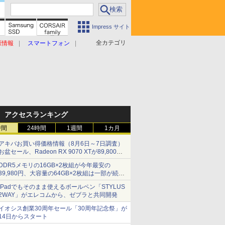
Impress サイト
全カテゴリ
原情報
スマートフォン
アクセスランキング
時間
24時間
1週間
1カ月
アキバお買い得価格情報（8月6日～7日調査）
お盆セール、Radeon RX 9070 XTが89,800
円、水平周波数24.8kHz対応の17型モニターが
DDR5メモリの16GB×2枚組が今年最安の
9,801円、暑さ指数連動セール ほか
39,980円、大容量の64GB×2枚組は一部が続騰
[8月前半のメモリ価格]
iPadでもそのまま使えるボールペン「STYLUS
2WAY」がエレコムから、ゼブラと共同開発
イオシス創業30周年セール「30周年記念祭」が
14日からスタート