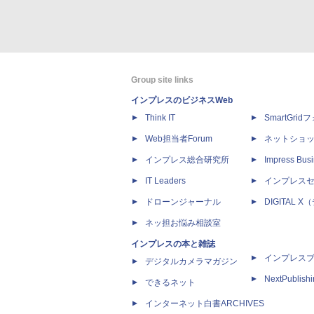
Group site links
インプレスのビジネスWeb
Think IT
SmartGri
Web担当者Forum
ネットショ
インプレス総合研究所
Impress Busi
IT Leaders
インプレス
ドローンジャーナル
DIGITAL
ネッ担お悩み相談室
インプレスの本と雑誌
インプレス
デジタルカメラマガジン
NextPublish
できるネット
インターネット白書ARCHIVES