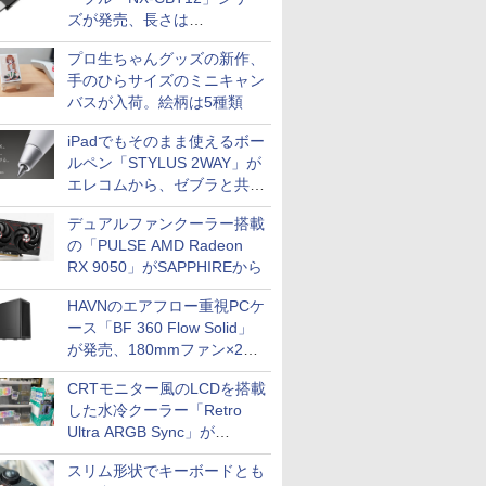
ズが発売、長さは
30cm/50cm/1mの3種類
プロ生ちゃんグッズの新作、
手のひらサイズのミニキャン
バスが入荷。絵柄は5種類
iPadでもそのまま使えるボー
ルペン「STYLUS 2WAY」が
エレコムから、ゼブラと共同
開発
デュアルファンクーラー搭載
の「PULSE AMD Radeon
RX 9050」がSAPPHIREから
HAVNのエアフロー重視PCケ
ース「BF 360 Flow Solid」
が発売、180mmファン×2搭
載
CRTモニター風のLCDを搭載
した水冷クーラー「Retro
Ultra ARGB Sync」が
Thermaltakeから
スリム形状でキーボードとも