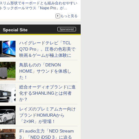
スリム形状でキーボードとも組み合わせやすい
トラックボールマウス「Nape Pro」が
Keychronから
もっと見る
Special Site
ハイグレードテレビ「TCL
Q7D Pro」。圧巻の色彩美で
映画＆ゲームが極上体験に
鳥肌ものの「DENON
HOME」サウンドを体感し
た！
総合オーディオブランドに進
化するSHANLINGとは何者
か？
レイズのプレミアムカー向け
ブランドHOMURAから
「2×9R」が登場！
iFi audio主力「NEO Stream
3」「NEO iDSD 3」に迫る