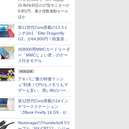
24.8kHz対応の17型モニターが
9,801円、暑さ指数連動セール
ほか
第11世代Core搭載の13.3イ
ンチ2in1「Elite Dragonfly
G2」が64,800円！秋葉原で
中古PCセール
X68000用MMCカードリーダ
ー「MMCじょい君」のケー
ス付きモデル
特別企画
アキバに“夏の特価ラッシ
ュ”到来！CPUもメモリもマ
ザーも安い、買い時のパーツ
は？【8月7日(金)22時配信】
第12世代Core搭載の14イン
チワークステーション
「ZBook Firefly 14 G9」が
79,800円！秋葉原で中古PC
NextorageのThunderbolt 5ケ
セール
ーブル「NX-CBT12」シリー