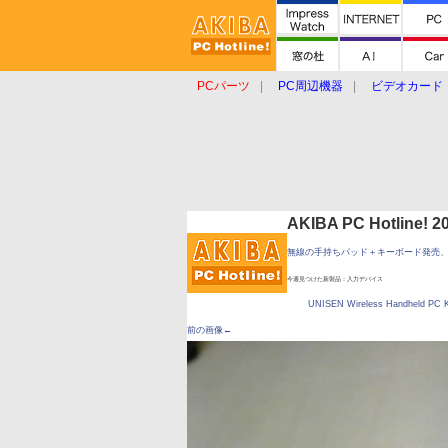
PCパーツ
PC周辺機器
ビデオカード
タブレット
おもしろグッズ
ショップ
AKIBA PC Hotline!
無線の手持ちパッド＋キーボード発売、
今週見つけた新製品：入力デバイス
UNISEN Wireless Handheld PC 
前の画像←