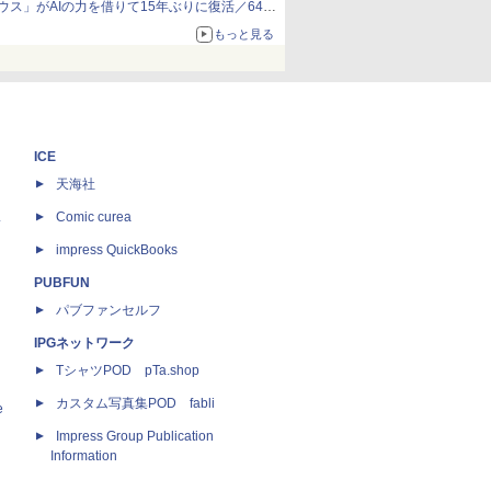
ウス」がAIの力を借りて15年ぶりに復活／64bit
化、Windows 10/11、「Chrome」も走り回
もっと見る
る。復活記念で2026年末まで500円
ICE
天海社
ス
Comic curea
impress QuickBooks
PUBFUN
パブファンセルフ
IPGネットワーク
TシャツPOD pTa.shop
カスタム写真集POD fabli
e
Impress Group Publication
Information