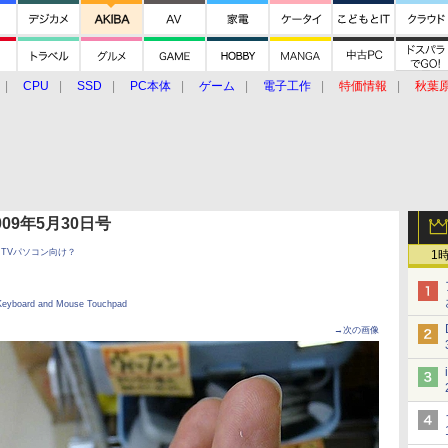
CPU
SSD
PC本体
ゲーム
電子工作
特価情報
秋葉
グルメ
イベント
価格動向
 2009年5月30日号
TVパソコン向け？
1
Keyboard and Mouse Touchpad
→次の画像