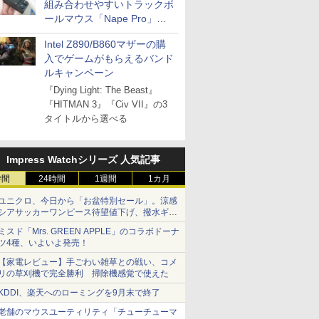
組み合わせやすいトラックボ
ールマウス「Nape Pro」が
Keychronから
Intel Z890/B860マザーの購
入でゲームがもらえるバンド
ルキャンペーン
『Dying Light: The Beast』
『HITMAN 3』『Civ VII』の3
タイトルから選べる
Impress Watchシリーズ 人気記事
時間
24時間
1週間
1カ月
ユニクロ、今日から「お盆特別セール」。涼感
シアサッカーワンピース待望値下げ、撥水ギア
ショーツは1990円に
ミスド「Mrs. GREEN APPLE」のコラボドーナ
ツ4種、いよいよ発売！
【家電レビュー】手ごわい雑草との戦い、コメ
リの草刈機で完全勝利 掃除機感覚で使えた
KDDI、楽天へのローミングを9月末で終了
老舗のマウスユーティリティ「チューチューマ