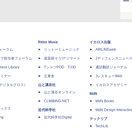
Rittor Music
イカロス出版
dフォーラム
リットーミュージック
AIRLINEweb
ップ担当者フォーラム
楽器探そう!デジマート
Jディフェンスニュー
ness Library
TシャツPOD T-OD
通訳翻訳ジャーナル
セミナー
立東舎
JレスキューWeb
 X（デジタルクロス）
山と溪谷社
イカロスアカデミー
山と溪谷オンライン
MdN
CLIMBING-NET
MdN Books
ブックス
近代科学社
MdN Design Interactiv
ing
近代科学社Digital
テックリブ
TechLib