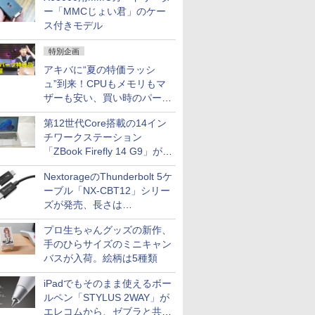
ー「MMCじょい君」のケー
ス付きモデル
特別企画
アキバに“夏の特価ラッシ
ュ”到来！CPUもメモリもマ
ザーも安い、買い時のパーツ
は？【8月7日(金)22時配信】
第12世代Core搭載の14イン
チワークステーション
「ZBook Firefly 14 G9」が
79,800円！秋葉原で中古PC
NextorageのThunderbolt 5ケ
セール
ーブル「NX-CBT12」シリー
ズが発売、長さは
30cm/50cm/1mの3種類
プロ生ちゃんグッズの新作、
手のひらサイズのミニキャン
バスが入荷。絵柄は5種類
iPadでもそのまま使えるボー
ルペン「STYLUS 2WAY」が
エレコムから、ゼブラと共同