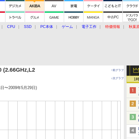
CPU
SSD
PC本体
ゲーム
電子工作
特価情報
秋葉
グルメ
イベント
価格動向
 (2.66GHz,L2
↑前グラフ
↓次グラフ
1
4日〜2009年5月29日)