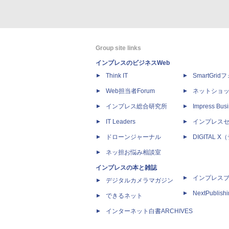
Group site links
インプレスのビジネスWeb
Think IT
SmartGri
Web担当者Forum
ネットショ
インプレス総合研究所
Impress Busi
IT Leaders
インプレス
ドローンジャーナル
DIGITAL
ネッ担お悩み相談室
インプレスの本と雑誌
インプレス
デジタルカメラマガジン
NextPublish
できるネット
インターネット白書ARCHIVES