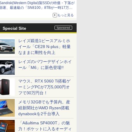
Sandisk(Western Digital)製SSDの特価・下落が
顕著、最速級の「SN8100」8TBが一時17万円
割れ [8月前半のSSD価格]
もっと見る
Special Site
レイズ鍛造1ピースアルミホ
イール「CE28 N-plus」軽量
なままに剛性を向上
レイズのパワーデザインホイ
ール「M6」に新色登場!!
マウス、RTX 5060 Ti搭載ゲ
ーミングPCが7万5,000円オ
フで30万円台！
メモリ32GBでも予算内。産
経新聞社がAMD Ryzen搭載
dynabookを2千台導入
「A&ultima SP4000T」の魅
力！ポケットに入るオーディ