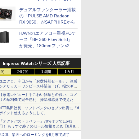
開発
デュアルファンクーラー搭載
の「PULSE AMD Radeon
RX 9050」がSAPPHIREから
HAVNのエアフロー重視PCケ
ース「BF 360 Flow Solid」
が発売、180mmファン×2搭
載
Impress Watchシリーズ 人気記事
時間
24時間
1週間
1カ月
ユニクロ、今日から「お盆特別セール」。涼感
シアサッカーワンピース待望値下げ、撥水ギア
ショーツは1990円に
【家電レビュー】手ごわい雑草との戦い、コメ
リの草刈機で完全勝利 掃除機感覚で使えた
NTT島田社長、ソフトバンクのセブン出資に「d
ポイント使えるようにして」
「オクトパストラベラー」70%オフで1,643
円！ もうすぐ終了のセール情報まとめ【8月8日
更新】
KDDI、楽天へのローミングを9月末で終了
ニンテンドーeショップでは「大神 絶景版」が