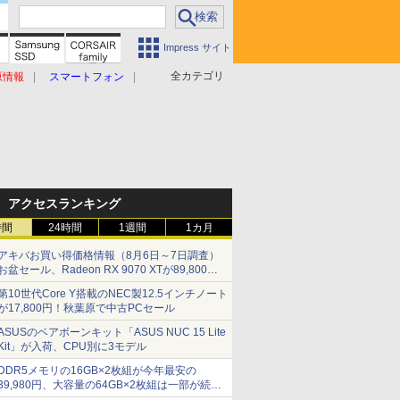
Impress サイト
全カテゴリ
原情報
スマートフォン
アクセスランキング
時間
24時間
1週間
1カ月
アキバお買い得価格情報（8月6日～7日調査）
お盆セール、Radeon RX 9070 XTが89,800
円、水平周波数24.8kHz対応の17型モニターが
第10世代Core Y搭載のNEC製12.5インチノート
9,801円、暑さ指数連動セール ほか
が17,800円！秋葉原で中古PCセール
ASUSのベアボーンキット「ASUS NUC 15 Lite
Kit」が入荷、CPU別に3モデル
DDR5メモリの16GB×2枚組が今年最安の
39,980円、大容量の64GB×2枚組は一部が続騰
[8月前半のメモリ価格]