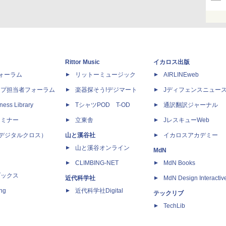
Rittor Music
イカロス出版
dフォーラム
リットーミュージック
AIRLINEweb
ップ担当者フォーラム
楽器探そう!デジマート
Jディフェンスニュー
ness Library
TシャツPOD T-OD
通訳翻訳ジャーナル
セミナー
立東舎
JレスキューWeb
 X（デジタルクロス）
山と溪谷社
イカロスアカデミー
山と溪谷オンライン
MdN
CLIMBING-NET
MdN Books
ブックス
近代科学社
MdN Design Interactiv
ing
近代科学社Digital
テックリブ
TechLib