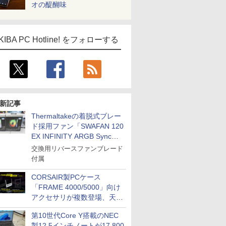
オの醍醐味
KIBA PC Hotline! をフォローする
新記事
Thermaltakeの着脱式ブレー
ド採用ファン「SWAFAN 120
EX INFINITY ARGB Sync」
に単品パッケージ
交換用リバースファンブレード
付属
CORSAIR製PCケース
「FRAME 4000/5000」向け
アクセサリが複数登場、天然
木製パネルや背面コネクタ対
第10世代Core Y搭載のNEC
応トレイなど
製12.5インチノートが17,800