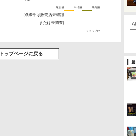
最安値
平均値
最高値
(点線部は販売店未確認
または未調査)
A
ショップ数
トップページに戻る
最