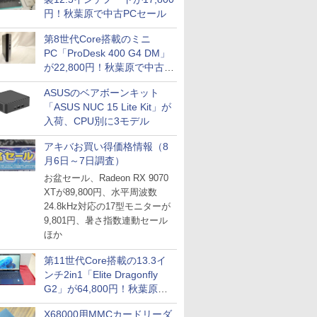
円！秋葉原で中古PCセール
第8世代Core搭載のミニ
PC「ProDesk 400 G4 DM」
が22,800円！秋葉原で中古
PCセール
ASUSのベアボーンキット
「ASUS NUC 15 Lite Kit」が
入荷、CPU別に3モデル
アキバお買い得価格情報（8
月6日～7日調査）
お盆セール、Radeon RX 9070
XTが89,800円、水平周波数
24.8kHz対応の17型モニターが
9,801円、暑さ指数連動セール
ほか
第11世代Core搭載の13.3イ
ンチ2in1「Elite Dragonfly
G2」が64,800円！秋葉原で
中古PCセール
X68000用MMCカードリーダ