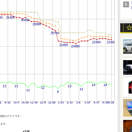
当額のグラフです。
います。
●凡例