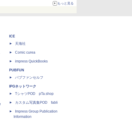
67%オフで990円
もっと見る
ICE
天海社
ス
Comic curea
impress QuickBooks
PUBFUN
パブファンセルフ
IPGネットワーク
TシャツPOD pTa.shop
カスタム写真集POD fabli
e
Impress Group Publication
Information