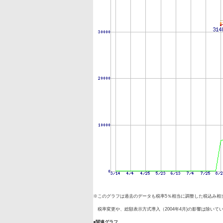
※このグラフは過去のデータも税率5％相当に調整した税込み相
税率変更や、総額表示方式導入（2004年4月)の影響は除いて
●関連グラフ