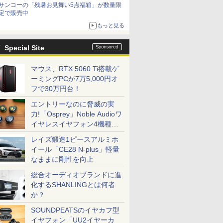
サンコーの「残暑お見舞い5点福箱」が数量限
定で販売中
もっと見る
Special Site
マウス、RTX 5060 Ti搭載ゲ
ーミングPCが7万5,000円オ
フで30万円台！
エントリーなのに脅威の実
力!「Osprey」Noble Audioワ
イヤレスイヤフォン4機種を
一気に聴く
レイズ鍛造1ピースアルミホ
イール「CE28 N-plus」軽量
なままに剛性を向上
総合オーディオブランドに進
化するSHANLINGとは何者
か？
SOUNDPEATSのイヤカフ型
イヤフォン「UU2イヤーカ