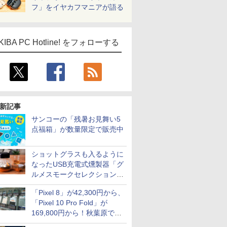
フ」をイヤカフマニアが語る
KIBA PC Hotline! をフォローする
新記事
サンコーの「残暑お見舞い5
点福箱」が数量限定で販売中
ショットグラスも入るように
なったUSB充電式燻製器「グ
ルメスモークセレクション
2」がサンコーから
「Pixel 8」が42,300円から、
「Pixel 10 Pro Fold」が
169,800円から！秋葉原で中
古のPixelシリーズがお買い得