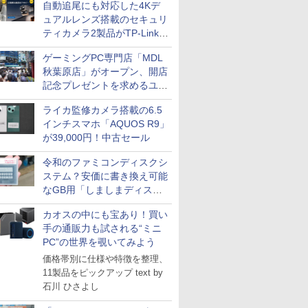
自動追尾にも対応した4Kデ
ュアルレンズ搭載のセキュリ
ティカメラ2製品がTP-Linkか
ら
ゲーミングPC専門店「MDL
秋葉原店」がオープン、開店
記念プレゼントを求めるユー
ザーが押し寄せ長蛇の列に
ライカ監修カメラ搭載の6.5
インチスマホ「AQUOS R9」
が39,000円！中古セール
令和のファミコンディスクシ
ステム？安価に書き換え可能
なGB用「しましまディスク
システム」
カオスの中にも宝あり！買い
手の通販力も試される“ミニ
PC”の世界を覗いてみよう
価格帯別に仕様や特徴を整理、
11製品をピックアップ text by
石川 ひさよし