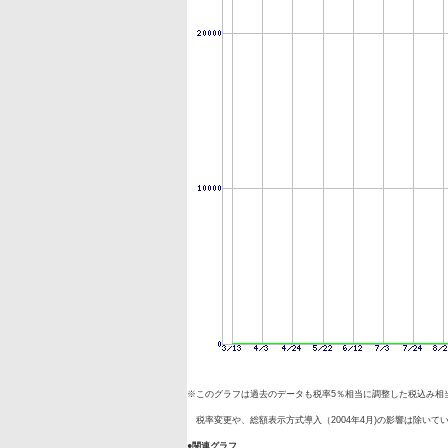
※このグラフは過去のデータも税率5％相当に調整した税込み相
税率変更や、総額表示方式導入（2004年4月)の影響は除いて
●関連グラフ