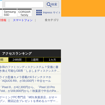
Impress サイト
全カテゴリ
原情報
スマートフォン
アクセスランキング
時間
24時間
1週間
1カ月
令和のファミコンディスクシステム？安価に書
き換え可能なGB用「しましまディスクシステ
ム」
ライカ監修カメラ搭載の6.5インチスマホ
「AQUOS R9」が39,000円！中古セール
「Pixel 8」が42,300円から、「Pixel 10 Pro
Fold」が169,800円から！秋葉原で中古のPixel
シリーズがお買い得
ゲーミングPC専門店「MDL秋葉原店」がオー
プン、開店記念プレゼントを求めるユーザーが
押し寄せ長蛇の列に