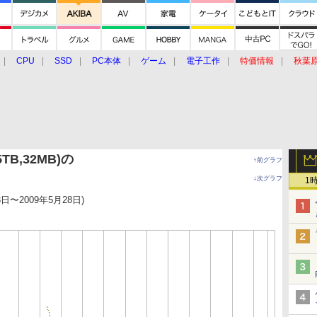
CPU
SSD
PC本体
ゲーム
電子工作
特価情報
秋葉
グルメ
イベント
価格動向
.5TB,32MB)の
↑前グラフ
↓次グラフ
1
3日〜2009年5月28日)