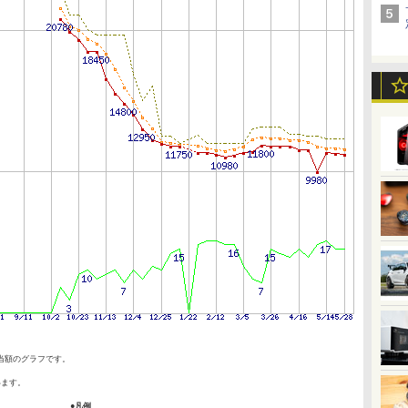
当額のグラフです。
います。
●凡例