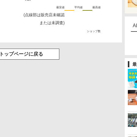
最安値
平均値
最高値
(点線部は販売店未確認
または未調査)
A
ショップ数
トップページに戻る
最