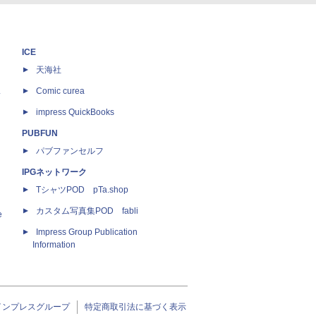
ICE
天海社
ス
Comic curea
impress QuickBooks
PUBFUN
パブファンセルフ
IPGネットワーク
TシャツPOD pTa.shop
カスタム写真集POD fabli
e
Impress Group Publication
Information
インプレスグループ
特定商取引法に基づく表示