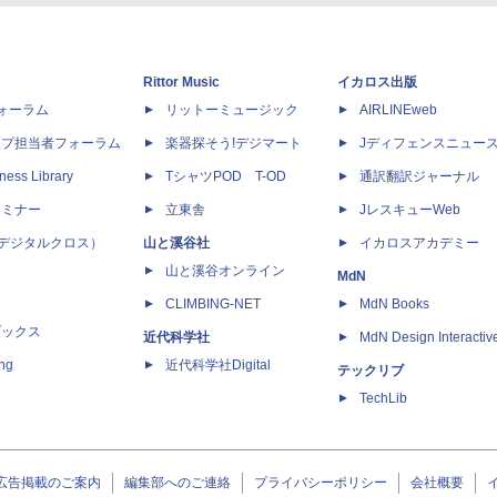
Rittor Music
イカロス出版
dフォーラム
リットーミュージック
AIRLINEweb
ップ担当者フォーラム
楽器探そう!デジマート
Jディフェンスニュー
ness Library
TシャツPOD T-OD
通訳翻訳ジャーナル
セミナー
立東舎
JレスキューWeb
 X（デジタルクロス）
山と溪谷社
イカロスアカデミー
山と溪谷オンライン
MdN
CLIMBING-NET
MdN Books
ブックス
近代科学社
MdN Design Interactiv
ing
近代科学社Digital
テックリブ
TechLib
広告掲載のご案内
編集部へのご連絡
プライバシーポリシー
会社概要