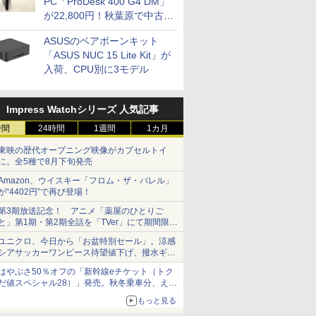
PC「ProDesk 400 G4 DM」
が22,800円！秋葉原で中古
PCセール
ASUSのベアボーンキット
「ASUS NUC 15 Lite Kit」が
入荷、CPU別に3モデル
Impress Watchシリーズ 人気記事
時間
24時間
1週間
1カ月
東映の歴代オープニング映像がカプセルトイ
に。全5種で8月下旬発売
Amazon、ウイスキー「フロム・ザ・バレル」
が“4402円”で再び登場！
第3期放送記念！ アニメ「薬屋のひとりご
と」第1期・第2期全話を「TVer」にて期間限定
で順次無料配信開始
ユニクロ、今日から「お盆特別セール」。涼感
シアサッカーワンピース待望値下げ、撥水ギア
ショーツは1990円に
はやぶさ50％オフの「新幹線eチケット（トク
だ値スペシャル28）」発売。秋冬乗車分、えき
ねっと限定
もっと見る