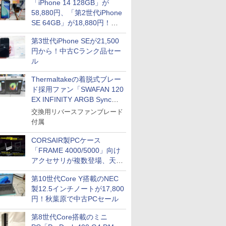
「iPhone 14 128GB」が
58,880円、「第2世代iPhone
SE 64GB」が18,880円！中
古Bランク品セール
第3世代iPhone SEが21,500
円から！中古Cランク品セー
ル
Thermaltakeの着脱式ブレー
ド採用ファン「SWAFAN 120
EX INFINITY ARGB Sync」
に単品パッケージ
交換用リバースファンブレード
付属
CORSAIR製PCケース
「FRAME 4000/5000」向け
アクセサリが複数登場、天然
木製パネルや背面コネクタ対
第10世代Core Y搭載のNEC
応トレイなど
製12.5インチノートが17,800
円！秋葉原で中古PCセール
第8世代Core搭載のミニ