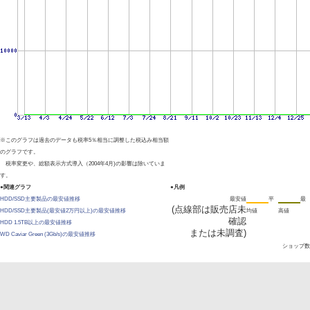
※このグラフは過去のデータも税率5％相当に調整した税込み相当額
のグラフです。
税率変更や、総額表示方式導入（2004年4月)の影響は除いていま
す。
●関連グラフ
●凡例
HDD/SSD主要製品の最安値推移
最安値
平
最
(点線部は販売店未
HDD/SSD主要製品(最安値2万円以上)の最安値推移
均値
高値
確認
HDD 1.5TB以上の最安値推移
または未調査)
WD Caviar Green (3Gb/s)の最安値推移
ショップ数