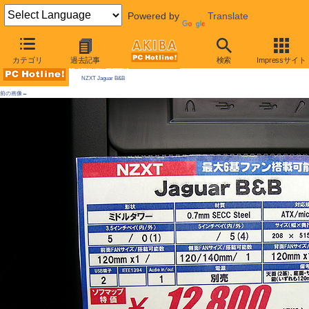
Powered by
Translate
AKIBA PC Hotline! 2009年5月30日号
カテゴリ
過去記事
検索
Impressサイト
今週見つけた新製品：ケース類/関連製品
NZXT Jaguar B&B
前の画像←