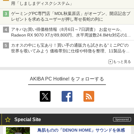
用「しましまディスクシステム」
ゲーミングPC専門店「MDL秋葉原店」がオープン、開店記念プ
レゼントを求めるユーザーが押し寄せ長蛇の列に
アキバお買い得価格情報（8月6日～7日調査） お盆セール、
Radeon RX 9070 XTが89,800円、水平周波数24.8kHz対応の17
型モニターが9,801円、暑さ指数連動セール ほか
カオスの中にも宝あり！買い手の通販力も試される“ミニPC”の
世界を覗いてみよう 価格帯別に仕様や特徴を整理、11製品をピ
ックアップ text by 石川 ひさよし
もっと見る
AKIBA PC Hotline! をフォローする
Special Site
鳥肌ものの「DENON HOME」サウンドを体感